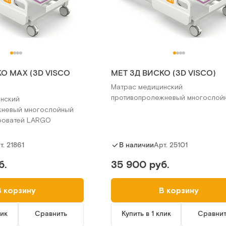
О MAX (3D VISCO
MET 3Д ВИСКО (3D VISCO)
Матрас медицинский
противопролежневый многослой
нский
жневый многослойный
роватей LARGO
т.
21861
Арт.
25101
В наличии
б.
35 900 руб.
В корзину
В корзину
лик
Сравнить
Купить в 1 клик
Сравни