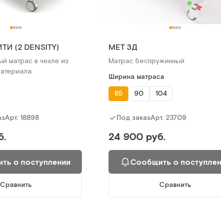
ТИ (2 DENSITY)
MET 3Д
й матрас в чехле из
Матрас беспружинный
материала
Ширина матраса
85
90
104
Арт.
18898
Арт.
23709
аз
Под заказ
б.
24 900 руб.
ть о поступлении
Сообщить о поступле
Сравнить
Сравнить