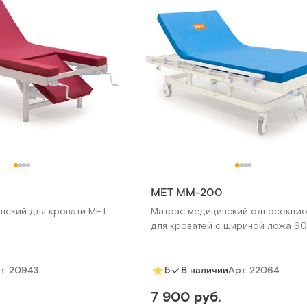
МЕТ ММ-200
нский для кровати MET
Матрас медицинский односекци
для кроватей с шириной ложа 90
т.
20943
Арт.
22064
5
В наличии
7 900 руб.