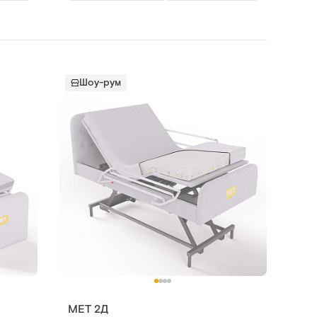
Шоу-рум
MET 2Д