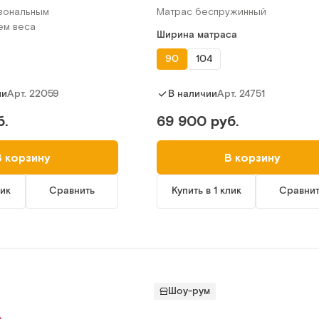
зональным
Матрас беспружинный
ем веса
Ширина матраса
90
104
Арт.
22059
Арт.
24751
ии
В наличии
б.
69 900 руб.
В корзину
В корзину
лик
Сравнить
Купить в 1 клик
Сравни
Шоу-рум