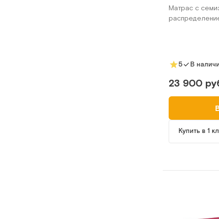
Матрас c семи
распределени
5
В налич
23 900 ру
Купить в 1 к