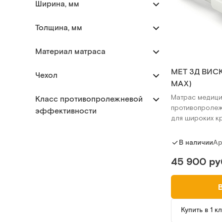
Ширина, мм
Толщина, мм
Материал матраса
MET 3Д ВИСК
Чехол
MAX)
Матрас медици
Класс противопролежневой
противопроле
эффективности
для широких к
Ар
В наличии
45 900 ру
Купить в 1 к