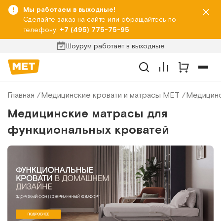
Мы работаем в выходные!
Сделайте заказ на сайте или обращайтесь по
телефону:
+7 (495) 775-75-95
Шоурум работает в выходные
Главная
Медицинские кровати и матрасы МЕТ
Медицинс
Медицинские матрасы для
функциональных кроватей