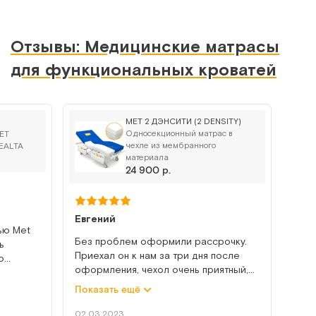
Отзывы: Медицинские матрасы
для функциональных кроватей
MET 2 ДЭНСИТИ (2 DENSITY)
Односекционный матрас в
MET
чехле из мембранного
EALTA
материала
24 900 р.
Евгений
ью Met
Без проблем оформили рассрочку.
ь
Приехал он к нам за три дня после
о
оформления, чехол очень приятный,
ации
мембранный, с влагоотведением,
ональной
Показать ещё
обработанный от микробов и грибков.
лниях,
Сам матрац двухслойный, упругий, но
02.03.2023