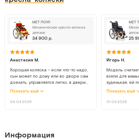
MET ПАПИ
Механическое кресло-каталка детское
MET ПОУЛ
MET 
Арт.
21232
Под заказ
Механическое кресло-коляска
Механ
детское
детск
34 900 р.
25 9
Сообщить о поступлении
Сравнить
Анастасия М.
Игорь Н.
Хорошая коляска – если что-то надо,
Модель считает
сын может по дому или во дворе сам
взяли для мамы
доехать, управляется легко, в двери
худенькая, ей
вписывается. Подлокотники и
идеально. Испо
Показать ещё
Показать ещё
подножка регулируются – ребенок
комнате мама с
Vitea Care Meyra OPTIMUS
растет, возможности менять коляску
дальше я помог
09.04.2026
01.04.2026
финансовой нет, а эта и сейчас
на сиденье съе
Детская коляска-книжка для больных ДЦП с литыми
хорошо, и подойдет «на вырост».
сидеть мягко, 
колёсами
Сиденье удобное, мягкое, сын в ней
конфузах все э
подолгу находится, ничего не затекает
отмывается. По
Арт.
13389
Под заказ
и не отсиживается, при этом ремни
пересаживать н
Информация
безопасности надежные – не давят, но
нас плюс, что 