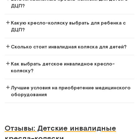
ДЦП?
Какую кресло-коляску выбрать для ребенка с
ДЦП?
Vitea Care Meyra UMBRELLA NEW
Детская коляска-трость на пневмо колёсах для больных
Сколько стоит инвалидная коляска для детей?
ДЦП
Как выбрать детское инвалидное кресло-
Арт.
11510
Под заказ
коляску?
Сообщить о поступлении
Лучшие условия на приобретение медицинского
оборудования
Сравнить
Отзывы: Детские инвалидные
СФР
кресла-коляски