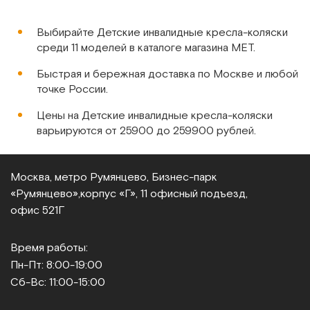
держат хорошо. Собирается просто –
дачу маму выв
Сообщить о поступлении
ездили в гости, нормально в багажник
свежим воздух
Выбирайте Детские инвалидные кресла-коляски
поместилась и место под вещи
убирается без 
среди 11 моделей в каталоге магазина МЕТ.
Сравнить
осталось.
рекомендуем! У
маневрирует х
Быстрая и бережная доставка по Москве и любой
может управлять
точке России.
ухаживает.
Цены на Детские инвалидные кресла-коляски
варьируются от 25900 до 259900 рублей.
APPLAUSE Vitea Care Meyra
Детская коляска-книжка для больных ДЦП (ТОЛЬКО на
пневмо колёсах)
Москва, метро Румянцево, Бизнес‑парк
«Румянцево»,
корпус «Г», 11 офисный подъезд,
Арт.
11511
Под заказ
офис 521Г
Время работы:
Сообщить о поступлении
Пн-Пт: 8:00-19:00
Сравнить
Сб-Вс: 11:00-15:00