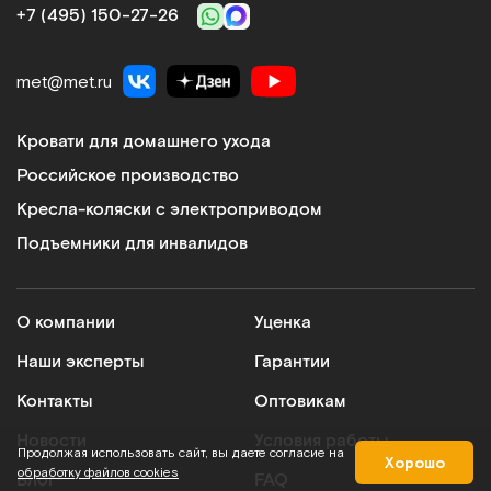
+7 (495) 150‑27‑26
met@met.ru
Fumagalli PLIKO
Коляска-трость детская для больных ДЦП
Кровати для домашнего ухода
Российское производство
Арт.
11134
Под заказ
Кресла-коляски с электроприводом
Подъемники для инвалидов
Сообщить о поступлении
Сравнить
О компании
Уценка
Наши эксперты
Гарантии
Контакты
Оптовикам
Новости
Условия работы
Otto Bock SKIPPY
Продолжая использовать сайт, вы даете согласие на
Хорошо
обработку файлов cookies
Детское кресло-коляска с электроприводом
Блог
FAQ