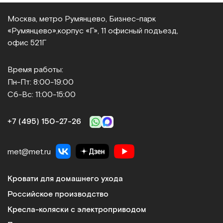
Под заказ
Москва, метро Румянцево, Бизнес‑парк
Сообщить о поступлении
«Румянцево»,
корпус «Г», 11 офисный подъезд,
офис 521Г
Сравнить
Время работы:
Пн-Пт: 8:00-19:00
Сб-Вс: 11:00-15:00
ДМ2-009-10
+7 (495) 150‑27‑26
Стол-тумба лабораторная
met@met.ru
Арт.
3043
Под заказ
Кровати для домашнего ухода
Сообщить о поступлении
Российское производство
Кресла-коляски с электроприводом
Сравнить