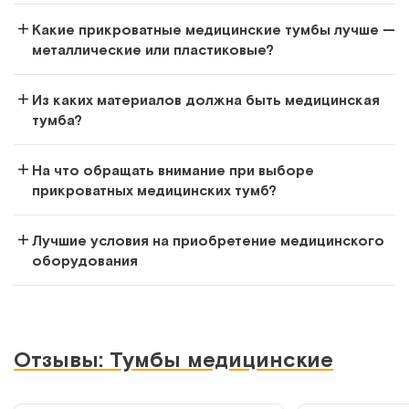
ДМ-1-009-04
Какие прикроватные медицинские тумбы лучше —
Лабораторный стол-тумба с двумя глухими дверцами
металлические или пластиковые?
Арт.
2385
Под заказ
Из каких материалов должна быть медицинская
тумба?
Сообщить о поступлении
На что обращать внимание при выборе
Сравнить
прикроватных медицинских тумб?
Лучшие условия на приобретение медицинского
оборудования
ДМ-2-009-05
Стол-тумба лабораторная
Отзывы: Тумбы медицинские
Арт.
3038
Под заказ