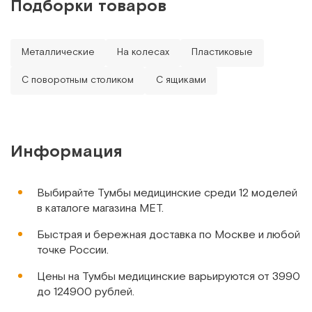
Подборки товаров
кровати чтобы 
Использование изделия проходило в
палате отделения ОНМК.
ДМ-2-009-06
Металлические
На колесах
Пластиковые
Прикроватная тумба использовалась
Стол-тумба лабораторная
для хранения вещей пациента.
С поворотным столиком
С ящиками
Арт.
3039
Под заказ
На двери тумбы ЛАМЕТ Нида-ТС.02
размещен карман, в котором удобно и
безопасно хранить бутылки.
Сообщить о поступлении
Возможность легко и быстро
Информация
перенавесить дверь позволяет
размещать тумбу с любой стороны
Сравнить
кровати. Полка регулируется по
Выбирайте Тумбы медицинские среди 12 моделей
высоте, позволяя менять
в каталоге магазина МЕТ.
конфигурацию тумбы в зависимости
от потребности пациента.
Быстрая и бережная доставка по Москве и любой
точке России.
При использовании агрессивных
ДМ2-009-07
дезинфицирующих средств свойства
Цены на Тумбы медицинские варьируются от 3990
металлической прикроватной тумбы
Стол-тумба лабораторная
до 124900 рублей.
не изменились.
Арт.
3040