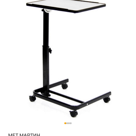
MET МАРТИН