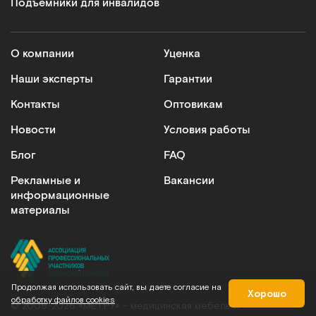
Подъемники для инвалидов
О компании
Уценка
ДМ-2-006-31
Наши эксперты
Гарантии
Двухместный лабораторный стол с тремя разными
Контакты
Оптовикам
тумбами
Новости
Условия работы
Арт.
3010
Под заказ
Блог
FAQ
Рекламные и
Вакансии
Сообщить о поступлении
информационные
материалы
Сравнить
Продолжая использовать сайт, вы даете согласие на
Хорошо
обработку файлов cookies
© 2009-2026 «МЕТ.РУ» – медицинская мебель и
ДМ2-009-09