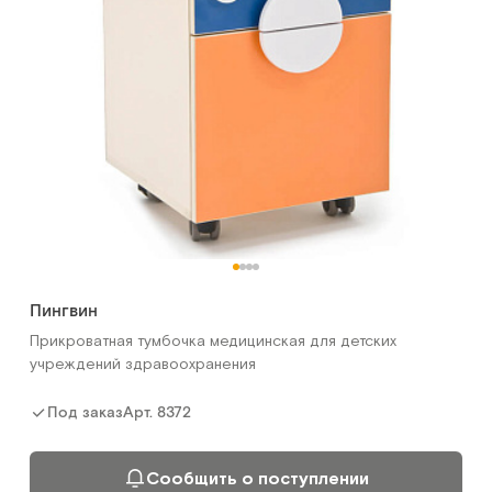
Арт.
2566
Под заказ
Сообщить о поступлении
Сравнить
Пингвин
ТМ.06.00
Прикроватная тумбочка медицинская для детских
Тумба под аппаратуру
учреждений здравоохранения
Арт.
2324
Под заказ
Арт.
8372
Под заказ
Сообщить о поступлении
Сообщить о поступлении