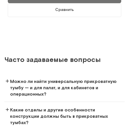
Сравнить
Сравнить
СТ.02.04
Стол-тумба лабораторный
Часто задаваемые вопросы
Арт.
5667
Под заказ
Сообщить о поступлении
Можно ли найти универсальную прикроватную
тумбу — и для палат, и для кабинетов и
операционных?
Сравнить
Какие отделы и другие особенности
конструкции должны быть в прикроватных
тумбах?