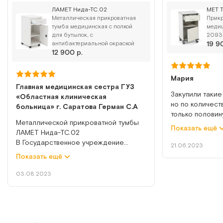
Сообщить о поступлении
ЛАМЕТ Нида-ТС.02
МЕТ 
Металлическая прикроватная
Прикр
тумба медицинская с полкой
медиц
Сравнить
для бутылок, с
2093
антибактериальной окраской
19 9
12 900 р.
Мария
Главная медицинская сестра ГУЗ
Закупили такие
ДМ2-009-11
«Областная клиническая
но по количест
больница» г. Саратова Герман С.А
Стол-тумба лабораторная
только половин
Металлической прикроватной тумбы
половине оста
Показать ещё
ЛАМЕТ Нида-ТС.02
Арт.
3044
Под заказ
приличные. И в
В Государственное учреждение
просто огромна
21.06.2023
здравоохранения «Областная
намного прочн
Показать ещё
Сообщить о поступлении
клиническая больница» г. Саратов
пластика. Плюс
была передана во временное
быстро и на них
03.08.2023
безвозмездное пользование
что самое глав
Сравнить
металлическая прикроватная тумба с
поэтому удобно
полкой для бутылок, с
при мытье поло
антибактериальной окраской ЛАМЕТ
надо поставить
Нида ТС 02.