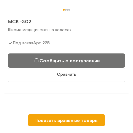
МСК -302
Ширма медицинская на колесах
Арт.
225
Под заказ
Сообщить о поступлении
Сравнить
МЕТ-BO2
Показать архивные товары
Штатив из нерж стали со столиком для инфузоматов