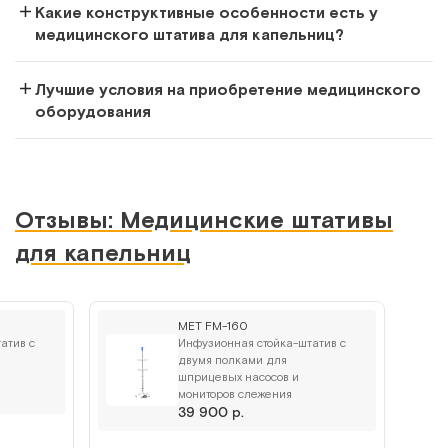
Какие конструктивные особенности есть у
Сообщить о поступлении
медицинского штатива для капельниц?
Сравнить
Лучшие условия на приобретение медицинского
оборудования
М192-01
Отзывы: Медицинские штативы
Штатив для внутренних вливаний 4-мя держателями,
для капельниц
крашеный
Арт.
897
Под заказ
МЕТ FM-160
атив с
Инфузионная стойка-штатив с
Сообщить о поступлении
двумя полками для
шприцевых насосов и
мониторов слежения
Сравнить
39 900 р.