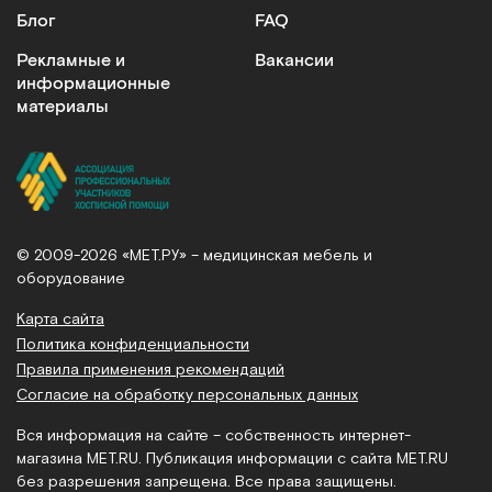
МСК-5310-01
Блог
FAQ
Штатив для вливаний пятиопорный
Рекламные и
Вакансии
информационные
Арт.
254
Под заказ
материалы
Сообщить о поступлении
Сравнить
© 2009-2026 «МЕТ.РУ» – медицинская мебель и
оборудование
Карта сайта
Политика конфиденциальности
ШР-900.00
Правила применения рекомендаций
Штатив раздвижной, со стальным пятилучьем на колёсах
Согласие на обработку персональных данных
Арт.
9091
Под заказ
Вся информация на сайте – собственность интернет-
магазина MET.RU. Публикация информации с сайта MET.RU
без разрешения запрещена. Все права защищены.