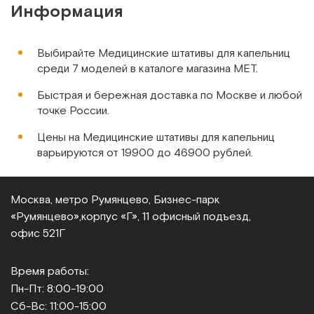
Информация
Арт.
408
Под заказ
Выбирайте Медицинские штативы для капельниц
Сообщить о поступлении
среди 7 моделей в каталоге магазина МЕТ.
Быстрая и бережная доставка по Москве и любой
Сравнить
точке России.
Цены на Медицинские штативы для капельниц
варьируются от 19900 до 46900 рублей.
МЕТ-B01
Москва, метро Румянцево, Бизнес‑парк
Штатив из нерж стали, без колес
«Румянцево»,
корпус «Г», 11 офисный подъезд,
офис 521Г
Арт.
3088
Под заказ
Время работы:
Сообщить о поступлении
Пн-Пт: 8:00-19:00
Сб-Вс: 11:00-15:00