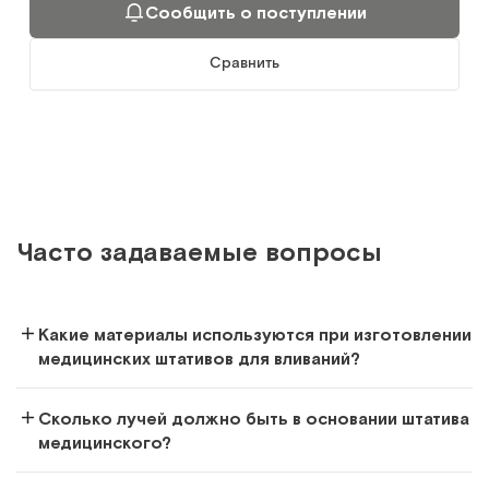
МЕТ GF12
Сообщить о поступлении
Инфузионная стойка-штатив/"ходунок" с ручкой и
съемным лотком
Сравнить
Арт.
17778
Под заказ
Сообщить о поступлении
Сравнить
Часто задаваемые вопросы
Какие материалы используются при изготовлении
медицинских штативов для вливаний?
MET-B017
Штатив-подвеска
Сколько лучей должно быть в основании штатива
медицинского?
Арт.
3697
Под заказ