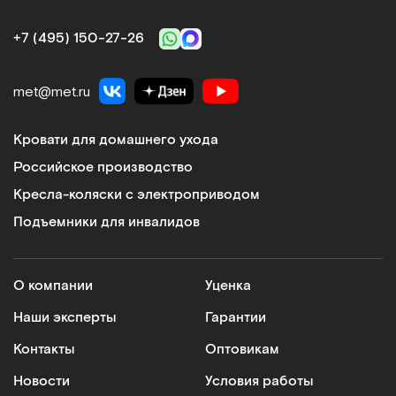
Сравнить
+7 (495) 150‑27‑26
met@met.ru
ШДВ-03
Кровати для домашнего ухода
Штатив для вливаний на колесах
Российское производство
Арт.
906
Под заказ
Кресла-коляски с электроприводом
Подъемники для инвалидов
Сообщить о поступлении
Сравнить
О компании
Уценка
Наши эксперты
Гарантии
Контакты
Оптовикам
Новости
Условия работы