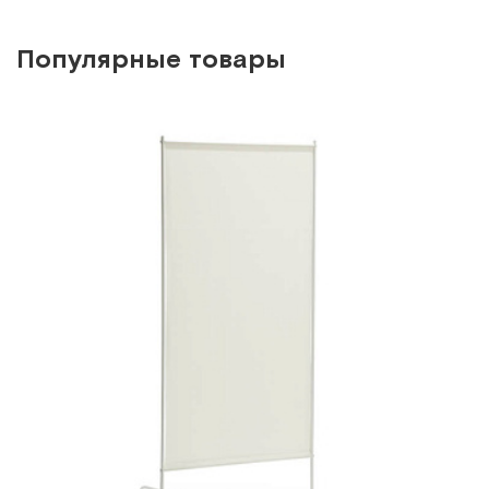
Арт.
2028
Под заказ
Популярные товары
Сообщить о поступлении
Сравнить
MET SF-04
Инфузионная стойка-штатив с электрорегулировкой
высоты
Арт.
17913
Под заказ
Сообщить о поступлении