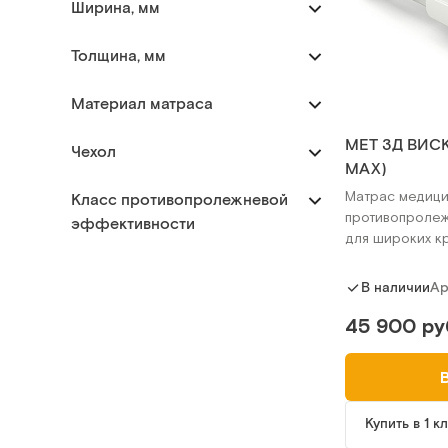
Ширина, мм
Толщина, мм
Материал матраса
MET 3Д ВИСК
Чехол
MAX)
Матрас медици
Класс противопролежневой
противопроле
эффективности
для широких к
Ар
В наличии
45 900 ру
Купить в 1 к