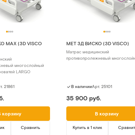
О MAX (3D VISCO
MET 3Д ВИСКО (3D VISCO)
Матрас медицинский
противопролежневый многослой
нский
жневый многослойный
роватей LARGO
т.
21861
Арт.
25101
В наличии
б.
35 900 руб.
В корзину
В корзину
лик
Сравнить
Купить в 1 клик
Сравни