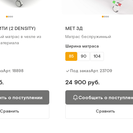
ТИ (2 DENSITY)
MET 3Д
й матрас в чехле из
Матрас беспружинный
материала
Ширина матраса
85
90
104
Арт.
18898
Арт.
23709
аз
Под заказ
б.
24 900 руб.
ть о поступлении
Сообщить о поступле
Сравнить
Сравнить