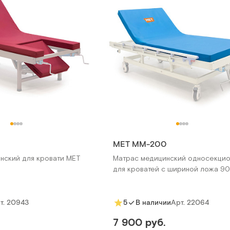
МЕТ ММ-200
нский для кровати MET
Матрас медицинский односекци
для кроватей с шириной ложа 90
т.
20943
Арт.
22064
5
В наличии
7 900 руб.