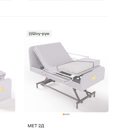
Шоу-рум
MET 2Д