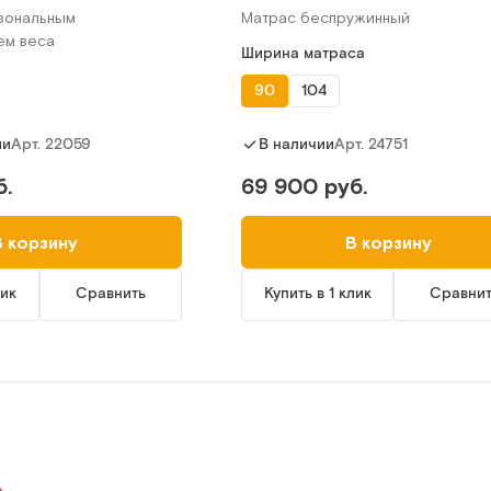
зональным
Матрас беспружинный
ем веса
Ширина матраса
90
104
Арт.
22059
Арт.
24751
ии
В наличии
б.
69 900 руб.
В корзину
В корзину
лик
Сравнить
Купить в 1 клик
Сравни