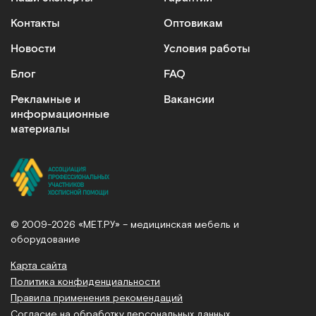
МЕТ ММ-200
Матрас медицинский односекционный для кроватей с
Контакты
Оптовикам
шириной ложа 90 см
Новости
Условия работы
Арт.
18889
Под заказ
Блог
FAQ
Рекламные и
Вакансии
Сообщить о поступлении
информационные
материалы
Сравнить
© 2009-2026 «МЕТ.РУ» – медицинская мебель и
1400*700*100 мм
оборудование
Матрас односекционный с наполнителем ПВВ в чехле из
Карта сайта
ткани Комфорт
Политика конфиденциальности
Правила применения рекомендаций
Арт.
7462
Под заказ
Согласие на обработку персональных данных