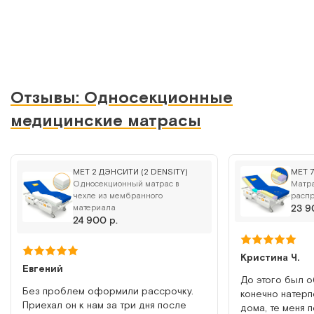
Сообщить о поступлении
Сравнить
Отзывы: Односекционные
медицинские матрасы
MET CUBE
MET 2 ДЭНСИТИ (2 DENSITY)
MET 7
Модульный противопролежневый матрас
Односекционный матрас в
Матр
чехле из мембранного
расп
Арт.
17950
Под заказ
материала
23 9
24 900 р.
Сообщить о поступлении
Кристина Ч.
Евгений
До этого был о
Сравнить
Без проблем оформили рассрочку.
конечно натерп
Приехал он к нам за три дня после
дома, те меня 