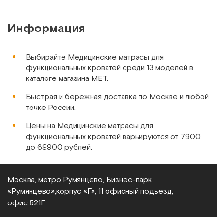
Арт.
17949
Под заказ
Информация
Сообщить о поступлении
Выбирайте Медицинские матрасы для
Сравнить
функциональных кроватей среди 13 моделей в
каталоге магазина МЕТ.
Быстрая и бережная доставка по Москве и любой
точке России.
Цены на Медицинские матрасы для
MET СТАНДАРТ
функциональных кроватей варьируются от 7900
Матрас для Largo 140см
до 69900 рублей.
Арт.
20624
Под заказ
Москва, метро Румянцево, Бизнес‑парк
«Румянцево»,
корпус «Г», 11 офисный подъезд,
Сообщить о поступлении
офис 521Г
Сравнить