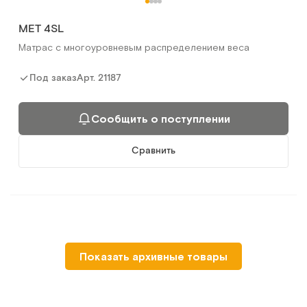
MET 4SL
Матрас с многоуровневым распределением веса
Арт.
21187
Под заказ
Сообщить о поступлении
Сравнить
MET WELLE
Показать архивные товары
Противопролежневый матрас
Арт.
17948
Под заказ