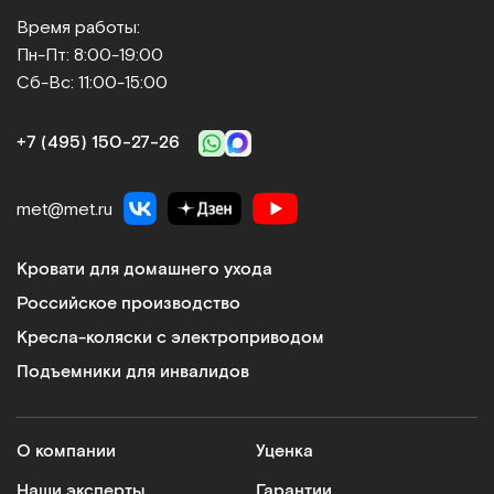
Время работы:
Пн-Пт: 8:00-19:00
Сб-Вс: 11:00-15:00
+7 (495) 150‑27‑26
Матрас пятисекционный для кровати YG-6
с отверстием для туалетного устройства
met@met.ru
Арт.
9860
Под заказ
Кровати для домашнего ухода
Сообщить о поступлении
Российское производство
Кресла-коляски с электроприводом
Сравнить
Подъемники для инвалидов
О компании
Уценка
Наши эксперты
Гарантии