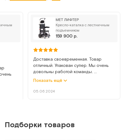
MET ЛИФТЕР
тничным
Кресло-каталка с лестничным
подъемником
159 900 р.
Доставка своевременная. Товар
отличный. Упакован супер. Мы очень
ар
довольны работой команды.
 очень
Показать ещё
Достоинства: Мощность, удобство,
маневренность, эстетика.
05.06.2024
тво,
Недостатки: Пока не обнаружили
жили
Приобрела коляску подъёмник для
сына-инвалида. Общалась с Евгением.
Подборки товаров
к для
Он все очень доступно объяснил,
вгением.
выслал видео подробное о коляске.
ил,