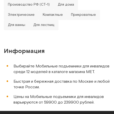
Коляска очень удобная, комфортная,
ляске.
Производство РФ (СТ-1)
Для дома
маневренная. Никакого шума и треска,
ртная,
как у других... Доставка быстрая и
 треска,
Электрические
Компактные
Прикроватные
качественная. Теперь нет проблем со
ая и
спуском и подъёмом. Вибирала и
блем со
Для ванны
Для лестниц
просматривала многие подъемники,
а и
но остановилась на Lifter. Не жалею и
мники,
рекомендую этот товар и компанию. С
 жалею и
уважением. Семья Рогозиных.
анию. С
Информация
Выбирайте Мобильные подъемники для инвалидов
среди 12 моделей в каталоге магазина МЕТ.
Быстрая и бережная доставка по Москве и любой
точке России.
Цены на Мобильные подъемники для инвалидов
варьируются от 59900 до 239900 рублей.