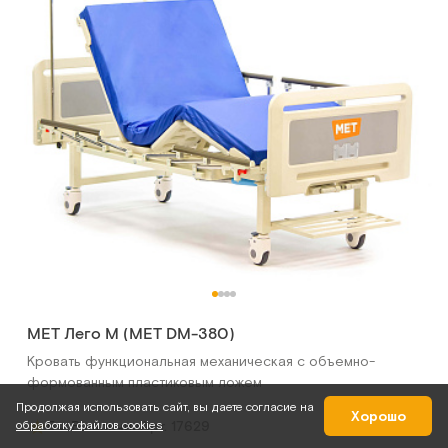
MET Лего М (MET DM-380)
Кровать функциональная механическая с объемно-
формованным пластиковым ложем
Продолжая использовать сайт, вы даете согласие на
Хорошо
Арт.
17629
обработку файлов cookies
5
В наличии