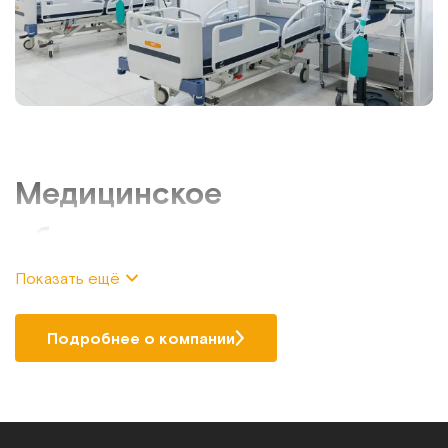
Медицинское
оборудование
Показать ещё
Если требуется купить медицинское оборудование по
выгодной цене и с гарантией качества, то обратите
внимание на ассортимент техники и приспособлений,
Подробнее о компании
представленный в каталоге нашего интернет-магазина.
Компания «МЕТ» специализируется на продаже
оснащения для дома и медучреждений, предлагая
большой выбор продукции от производителя РФ.