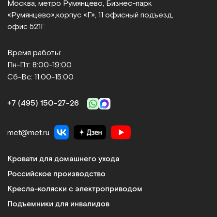
Москва, метро Румянцево, Бизнес‑парк
«Румянцево»,
корпус «Г», 11 офисный подъезд,
Ассортимент
офис 521Г
Мы предлагаем такие виды специализированного
медицинского оборудования:
Время работы:
Пн-Пт: 8:00-19:00
Медицинские кровати и матрасы
Сб-Вс: 11:00-15:00
Регулируемые секции, противопролежневые
системы, простые в освоении и использовании
+7 (495) 150‑27‑26
механизмы управления делают мебель
функциональной и удобной в эксплуатации.
Ортопедические матрасы обеспечивают
met@met.ru
комфорт лежачим больным и минимизируют риск
возникновения осложнений. Плюсы: усиленный
Кровати для домашнего ухода
каркас дает возможность размещать на кроватях
Российское производство
пациентов с большим весом, угол наклона ложа
регулируется, антибактериальное покрытие
Кресла-коляски с электроприводом
препятствует размножению болезнетворных
Подъемники для инвалидов
микроорганизмов.