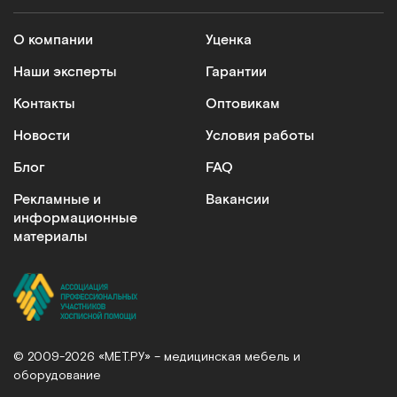
Кресла-коляски
О компании
Уценка
Модели оснащаются электрическим или ручным
приводом. На сайте представлены складные и
Наши эксперты
Гарантии
усиленные варианты. Кресла-коляски подходят
Контакты
Оптовикам
для реабилитации больных и ежедневного
применения. Преимущества: эргономичная
Новости
Условия работы
конструкция сиденья, легкий прочный каркас,
Блог
FAQ
индивидуальная настройка под параметры
пользователя.
Рекламные и
Вакансии
информационные
Подъемники для инвалидов
материалы
Незаменимы при уходе за маломобильными
пациентами. Обеспечивают безопасность и
плавность перемещения больных, рассчитаны на
вес до 200 кг, просты в использовании
Специализированную технику для
© 2009-2026 «МЕТ.РУ» – медицинская мебель и
медучреждений
оборудование
В каталоге медицинского оборудования