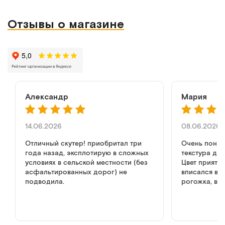
Отзывы о магазине
Александр
Мария
14.06.2026
08.06.2026
Отличный скутер! приобритал три
Очень понра
года назад, эксплотирую в сложных
текстура ди
условиях в сельской местности (без
Цвет приятн
асфальтированных дорог) не
вписался в и
подводила.
рогожка, вы
как в обычн
но дизайн к
диван, не мр
медицине. р