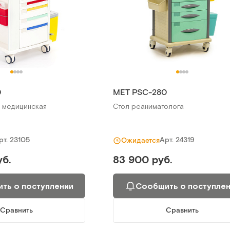
0
МЕТ PSC-280
 медицинская
Стол реаниматолога
рт.
23105
Арт.
24319
Ожидается
уб.
83 900 руб.
ть о поступлении
Сообщить о поступле
Сравнить
Сравнить