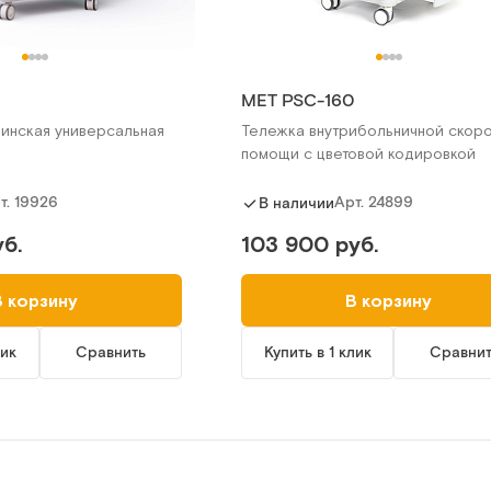
0
MET PSC-160
инская универсальная
Тележка внутрибольничной скор
помощи с цветовой кодировкой
т.
19926
Арт.
24899
В наличии
б.
103 900 руб.
В корзину
В корзину
лик
Сравнить
Купить в 1 клик
Сравни