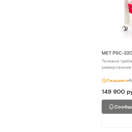
МЕТ PSC-22
Тележка-тумба
универсальная
А
Ожидается
149 900 р
Сообщи