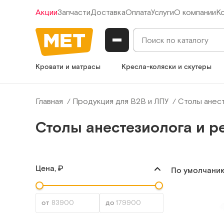
Акции
Запчасти
Доставка
Оплата
Услуги
О компании
К
Кровати и матрасы
Кресла-коляски и скутеры
Главная
Продукция для B2B и ЛПУ
Столы анест
Столы анестезиолога и р
Цена, ₽
По умолчани