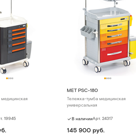
MET PSC-180
 медицинская
Тележка-тумба медицинская
универсальная
т.
19945
Арт.
24317
В наличии
б.
145 900 руб.