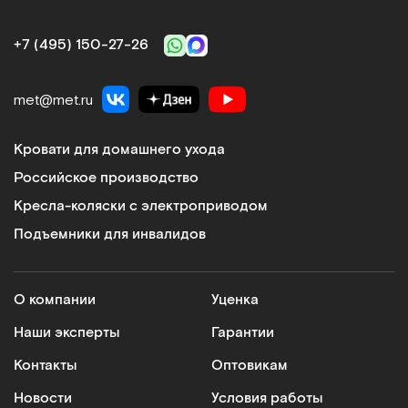
+7 (495) 150‑27‑26
Kuschall Champion, Швейцария
Kресло-коляска активного типа
met@met.ru
Арт.
4904
Под заказ
Кровати для домашнего ухода
Российское производство
Сообщить о поступлении
Кресла-коляски с электроприводом
Сравнить
Подъемники для инвалидов
О компании
Уценка
Наши эксперты
Гарантии
Kuschall KSL, Швейцария
Контакты
Оптовикам
Kресло-коляска активного типа
Новости
Условия работы