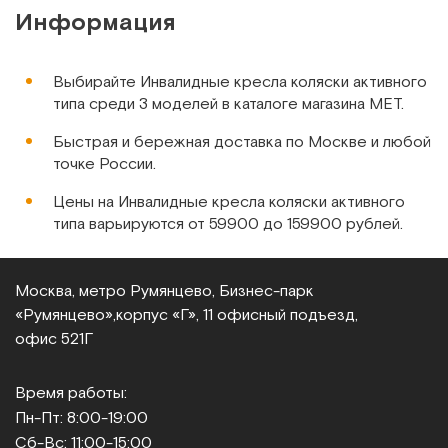
легко и в целом, конструкция очень
Информация
Сообщить о поступлении
продуманная.
Сравнить
Выбирайте Инвалидные кресла коляски активного
типа среди 3 моделей в каталоге магазина МЕТ.
Быстрая и бережная доставка по Москве и любой
точке России.
Цены на Инвалидные кресла коляски активного
Kuschall Compact, Швейцария
типа варьируются от 59900 до 159900 рублей.
Kресло-коляска активного типа
Арт.
4906
Под заказ
Москва, метро Румянцево, Бизнес‑парк
«Румянцево»,
корпус «Г», 11 офисный подъезд,
Сообщить о поступлении
офис 521Г
Сравнить
Время работы:
Пн-Пт: 8:00-19:00
Сб-Вс: 11:00-15:00