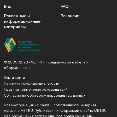
Арт.
4908
Под заказ
Блог
FAQ
Рекламные и
Вакансии
Сообщить о поступлении
информационные
материалы
Сравнить
© 2009-2026 «МЕТ.РУ» – медицинская мебель и
Мотус-45,5 Отто-Бокк, Германия
оборудование
Инвалидная коляска активная
Карта сайта
Политика конфиденциальности
Арт.
2204
Под заказ
Правила применения рекомендаций
Согласие на обработку персональных данных
Сообщить о поступлении
Вся информация на сайте – собственность интернет-
магазина MET.RU. Публикация информации с сайта MET.RU
Сравнить
без разрешения запрещена. Все права защищены.