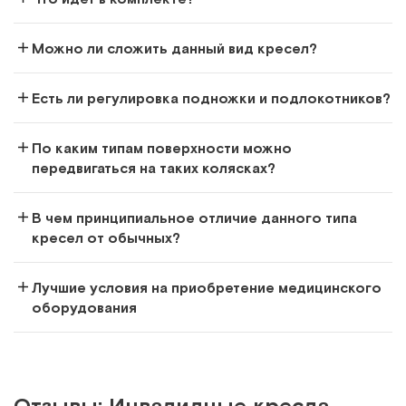
Сравнить
Можно ли сложить данный вид кресел?
Есть ли регулировка подножки и подлокотников?
Kuschall R-33, Швейцария
По каким типам поверхности можно
передвигаться на таких колясках?
Kресло-коляска активного типа
Арт.
4909
Под заказ
В чем принципиальное отличие данного типа
кресел от обычных?
Сообщить о поступлении
Лучшие условия на приобретение медицинского
Сравнить
оборудования
Отзывы: Инвалидные кресла