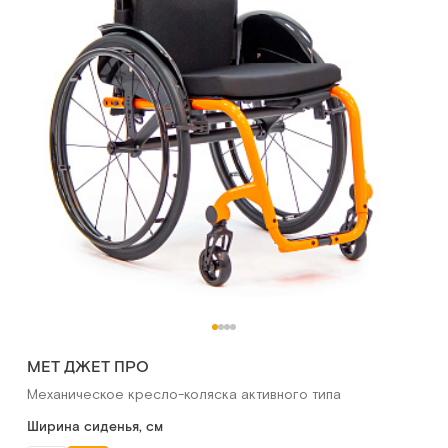
Otto Bock Avantgarde CS
Кресло-коляска активного типа
Арт.
5678
Под заказ
Сообщить о поступлении
Сравнить
МЕТ ДЖЕТ ПРО
Механическое кресло-коляска активного типа
Otto Bock Avantgarde CV
Ширина сиденья, см