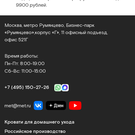
9900 рублей.
Сравнить
Москва, метро Румянцево, Бизнес‑парк
«Румянцево»,
корпус «Г», 11 офисный подъезд,
офис 521Г
HD-04 (transfer Easy-move)
Время работы:
Перекладыватель (перекатыватель) с кровати на коляску
Пн-Пт: 8:00-19:00
мягкий 50 х 45 см
Сб-Вс: 11:00-15:00
Арт.
4954
Под заказ
+7 (495) 150‑27‑26
Сообщить о поступлении
met@met.ru
Сравнить
Кровати для домашнего ухода
Российское производство