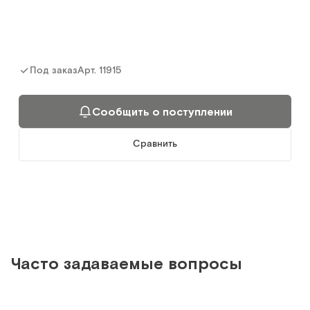
Арт.
11915
Под заказ
Сообщить о поступлении
Сравнить
MET AIR wc
Часто задаваемые вопросы
Простыни двухсоставные (2 шт.в комплекте) для ПП
матраса