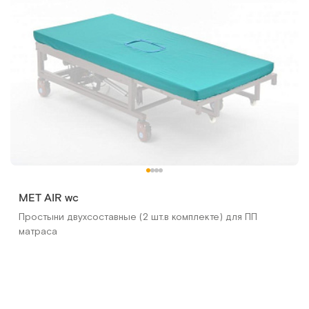
МET TERNA
Текстильные чехлы для кроватей, цвет бордовый
MET AIR wc
Арт.
15792
Под заказ
Простыни двухсоставные (2 шт.в комплекте) для ПП
матраса
Сообщить о поступлении
Сравнить