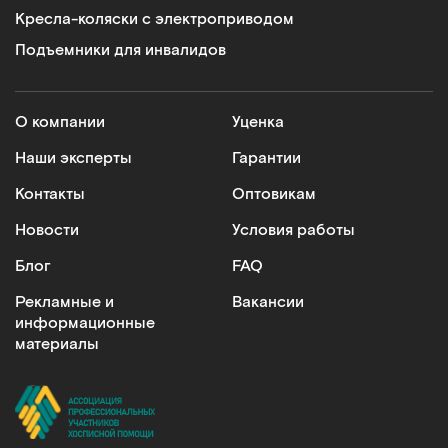
Кресла-коляски с электроприводом
Подъемники для инвалидов
МЕТ REVEL/ REALTA/REMEKS
Комплект четырехсоставных простыней Мод.2 (2 шт.) для
функциональной кровати
О компании
Уценка
Наши эксперты
Гарантии
Арт.
11916
Под заказ
Контакты
Оптовикам
Сообщить о поступлении
Новости
Условия работы
Блог
FAQ
Сравнить
Рекламные и
Вакансии
информационные
материалы
VAMOS
Простыни трехсоставные натяжные (2 шт. в комплекте)