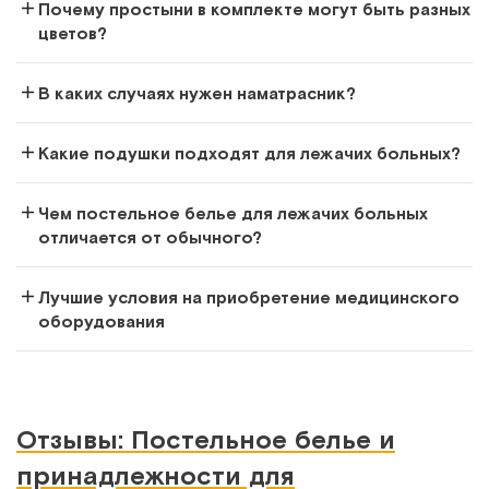
Арт.
11915
Под заказ
Почему простыни в комплекте могут быть разных
цветов?
Сообщить о поступлении
В каких случаях нужен наматрасник?
Сравнить
Какие подушки подходят для лежачих больных?
Чем постельное белье для лежачих больных
отличается от обычного?
MET Верона
Лучшие условия на приобретение медицинского
Ортопедическая подушка
оборудования
Арт.
17355
Под заказ
Сообщить о поступлении
Отзывы: Постельное белье и
Сравнить
принадлежности для