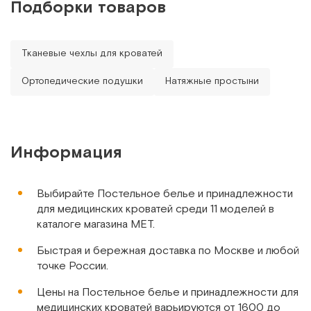
Подборки товаров
Ортопедическая подушка
анатомических подушек, ввиду её
универсальности., удобства
Арт.
17356
Под заказ
Тканевые чехлы для кроватей
Сообщить о поступлении
Ортопедические подушки
Натяжные простыни
Сравнить
Информация
Выбирайте Постельное белье и принадлежности
HD-02 (transfer Easy-move)
для медицинских кроватей среди 11 моделей в
Перекладыватель (перекатыватель) для лежачих
каталоге магазина МЕТ.
больных, мягкий, 45х160 см
Быстрая и бережная доставка по Москве и любой
точке России.
Арт.
4952
Под заказ
Цены на Постельное белье и принадлежности для
медицинских кроватей варьируются от 1600 до
Сообщить о поступлении