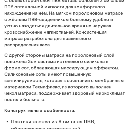
С обеих сторон слоя ПВВ матрас обложен 2 см слоем
ППУ оптимальной мягкости для комфортного
нахождения на нём. На мягком поролоновом матрасе
с жёстким ПВВ-сердечником больному удобно и
уютно находиться длительное время не нарушая
кровоснабжение мягких тканей. Консистенция
матраса разработана для правильного
распределения веса.
С другой стороны матраса на поролоновый слой
положена 3см система из гелевого силикона в
форме сот, обладающая массирующим эффектом.
Силиконовые соты имеют повышенную
вентилируемость, которая в сочетании с мембранным
материалом Техмафлекс, из которого выполнен
чехол матраса, поддерживает здоровый миркоклимат
постели больного.
Конструктивные особенности:
Плотная основа из 8 см слоя ПВВ,
обладающего естественной