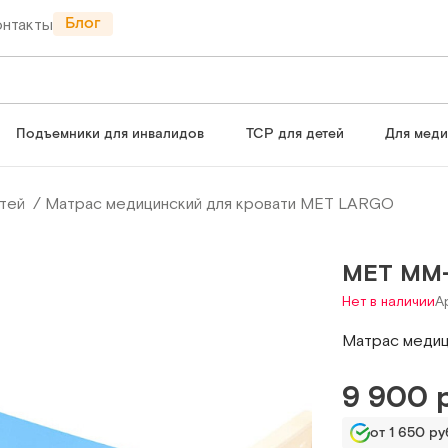
Блог
онтакты
Подъемники для инвалидов
ТСР для детей
Для мед
тей
Матрас медицинский для кровати MET LARGO
МЕТ ММ
Нет в наличии
А
Матрас медиц
9 900 
от 1 650 руб