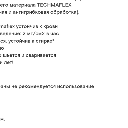
щего материала TECHMAFLEX
ая и антигрибковая обработка).
maflex устойчив к крови
ведение: 2 мг/см2 в час
*
ся, устойчив к стирке
ию
о шьется и сваривается
и лет!
раны не рекомендуется использование
м.