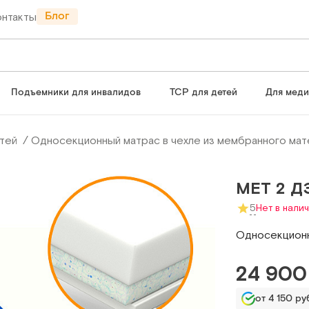
Блог
онтакты
Подъемники для инвалидов
ТСР для детей
Для мед
тей
Односекционный матрас в чехле из мембранного мат
MET 2 Д
5
Нет в нали
Односекционн
24 900
от 4 150 руб