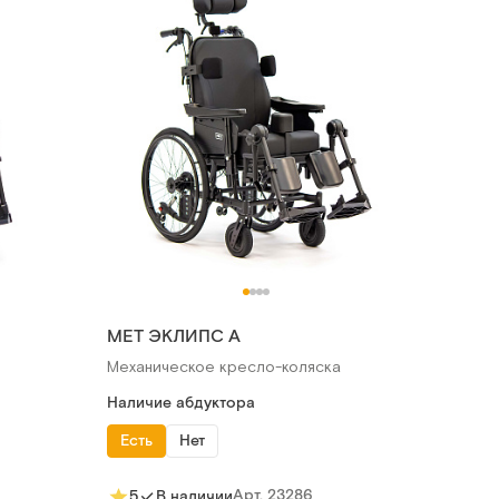
MET ЭКЛИПС А
Механическое кресло-коляска
Наличие абдуктора
Есть
Нет
Арт.
23286
5
В наличии