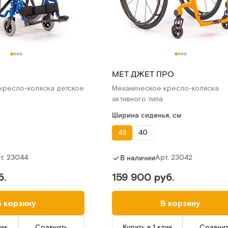
МЕТ ДЖЕТ ПРО
кресло-коляска детское
Механическое кресло-коляска
активного типа
Ширина сиденья, см
43
40
т.
23044
Арт.
23042
В наличии
б.
159 900 руб.
В корзину
В корзину
лик
Сравнить
Купить в 1 клик
Сравни