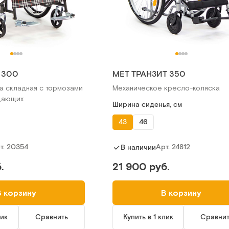
 300
МЕТ ТРАНЗИТ 350
а складная с тормозами
Механическое кресло-коляска
дающих
Ширина сиденья, см
43
46
т.
20354
Арт.
24812
В наличии
.
21 900 руб.
В корзину
В корзину
лик
Сравнить
Купить в 1 клик
Сравни