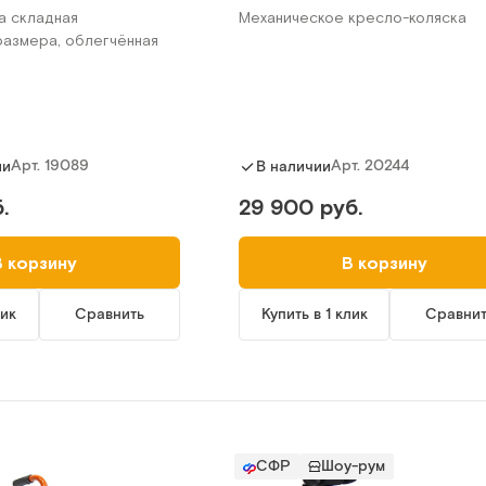
а складная
Механическое кресло-коляска
размера, облегчённая
Арт.
19089
Арт.
20244
ии
В наличии
.
29 900 руб.
В корзину
В корзину
лик
Сравнить
Купить в 1 клик
Сравни
СФР
Шоу-рум