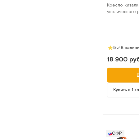
Кресло-каталк
увеличенного 
5
В налич
18 900 руб
Купить в 1 к
СФР