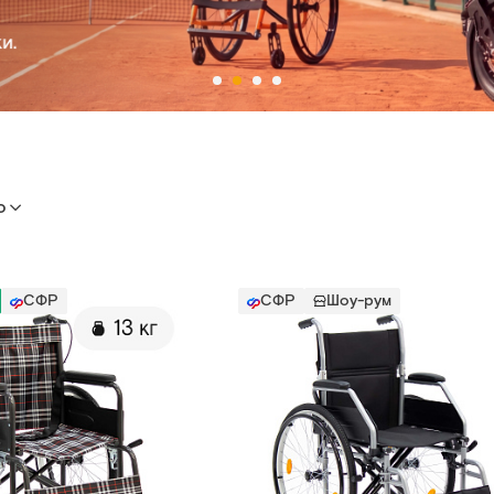
ю
СФР
СФР
Шоу-рум