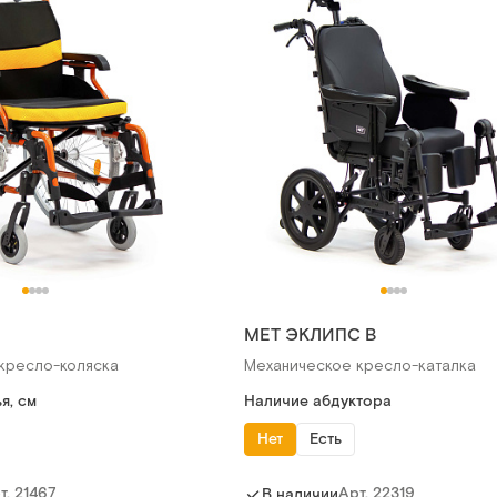
МЕТ ЭКЛИПС В
кресло-коляска
Механическое кресло-каталка
я, см
Наличие абдуктора
Нет
Есть
т.
21467
Арт.
22319
В наличии