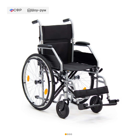
СФР
Шоу-рум