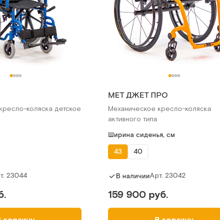
МЕТ ДЖЕТ ПРО
кресло-коляска детское
Механическое кресло-коляска
активного типа
Ширина сиденья, см
43
40
т.
23044
Арт.
23042
В наличии
б.
159 900 руб.
В корзину
В корзину