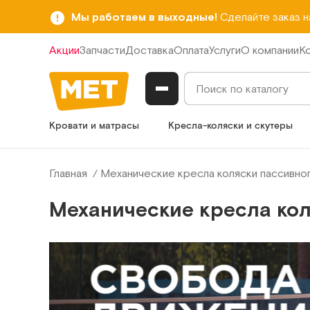
Мы работаем в выходные!
Сделайте заказ 
Акции
Запчасти
Доставка
Оплата
Услуги
О компании
К
Кровати и матрасы
Кресла-коляски и скутеры
Главная
Механические кресла коляски пассивног
Механические кресла кол