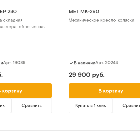
ЕР 280
МЕТ МК-290
а складная
Механическое кресло-коляска
размера, облегчённая
Арт.
19089
Арт.
20244
ии
В наличии
.
29 900 руб.
В корзину
В корзину
лик
Сравнить
Купить в 1 клик
Сравни