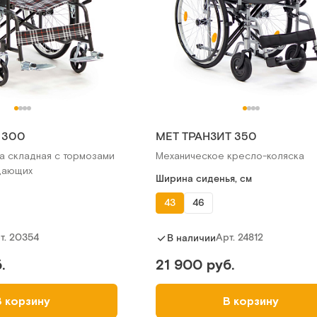
 300
МЕТ ТРАНЗИТ 350
а складная с тормозами
Механическое кресло-коляска
дающих
Ширина сиденья, см
43
46
т.
20354
Арт.
24812
В наличии
.
21 900 руб.
В корзину
В корзину