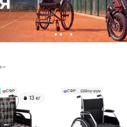
ю
СФР
СФР
Шоу-рум