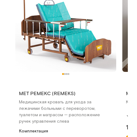
МЕТ РЕМЕКС (REMEKS)
MET
Медицинская кровать для ухода за
Кров
лежачими больными с переворотом,
туалетом и матрасом — расположение
В 
ручек управления слева
179
Комплектация