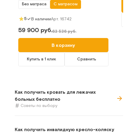
Без матраса
С матрасом
5
Арт.
16742
В наличии
К
59 900 руб.
63 536 руб.
В корзину
Купить в 1 клик
Сравнить
Как получить кровать для лежачих
больных бесплатно
Советы по выбору
Как получить инвалидную кресло-коляску