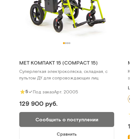
MET КОМПАКТ 15 (COMPACT 15)
MET
Суперлегкая электроколяска, складная, с
Крес
пультом ДУ для сопровождающих лиц
элек
Цвет
5
Арт.
20005
Под заказ
129 900 руб.
5
Сообщить о поступлении
119
Сравнить