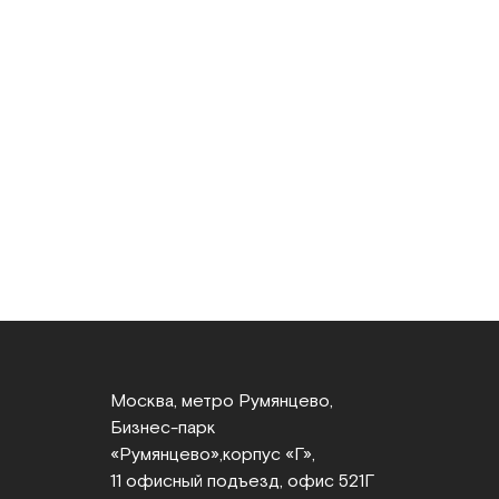
Москва, метро Румянцево,
Бизнес‑парк
«Румянцево»,
корпус «Г»,
11 офисный подъезд, офис 521Г