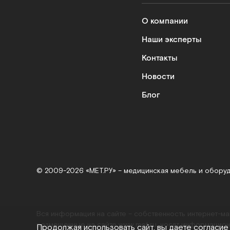
О компании
Наши эксперты
Контакты
Новости
Блог
© 2009-2026 «МЕТ.РУ» – медицинская мебель и обору
Вся информация на сайте – собственность интернет-м
размещенные на сайте
www.met.ru
, носят информацион
Продолжая использовать сайт, вы даете согласие