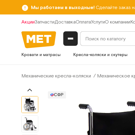
Мы работаем в выходные!
Сделайте заказ 
Акции
Запчасти
Доставка
Оплата
Услуги
О компании
К
Кровати и матрасы
Кресла-коляски и скутеры
Механические кресла-коляски
Механическое кр
СФР