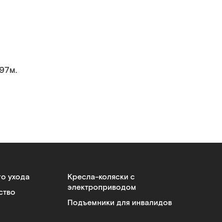
.97м.
го ухода
Кресла-коляски с
электроприводом
ство
Подъемники для инвалидов