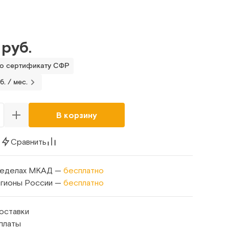
 руб.
по сертификату СФР
б. / мес.
В корзину
к
Сравнить
ределах МКАД —
бесплатно
егионы России —
бесплатно
оставки
платы