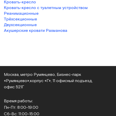
Кровать-кресло
Кровать-кресло с туалетным устройством
Реанимационные
Трёхсекционные
Двухсекционные
Акушерские кровати Рахманова
Москва, метро Румянцево, Бизнес‑парк
«Румянцево»,
корпус «Г», 11 офисный подъезд,
офис 521Г
Время работы:
Пн-Пт: 8:00-19:00
Сб-Вс: 11:00-15:00