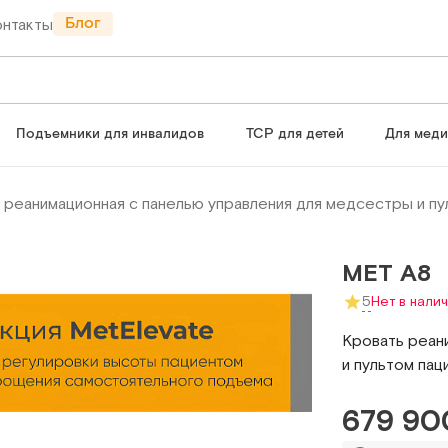
Блог
онтакты
Подъемники для инвалидов
ТСР для детей
Для мед
 реанимационная с панелью управления для медсестры и пу
MET A8
5
Нет в нали
Кровать реан
и пультом пац
679 90