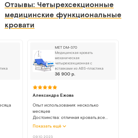
Отзывы: Четырехсекционные
медицинские функциональные
кровати
MET DM-370
Медицинская кровать
механическая
четырехсекционная с
тика
вставками из ABS-пластика
36 900 р.
Александра Ежова
месяца
Опыт использования: несколько
месяцев
Достоинства: отличная кровать,все
о не
механизмы рабочие
Показать ещё
Недостатки: нет
ции по
Комментарий: все хорошо
09.10.2023