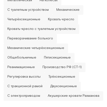
 но и
узку на
С туалетным устройством
Механические
Четырёхсекционные
Кровать-кресло
 И
Кровать-кресло с туалетным устройством
ями и
Переворачивание больного
цесса
о
Механические четырёхсекционные
жнений.
Общебольничные
Пятисекционные
ационной
оляет
Реанимационные
Производство РФ (СТ-1)
собом
ов:
Регулировка высоты
Трёхсекционные
С тракционной рамой
Двухсекционные
ния в
С электроприводом
Акушерские кровати Рахманова
лудочно-