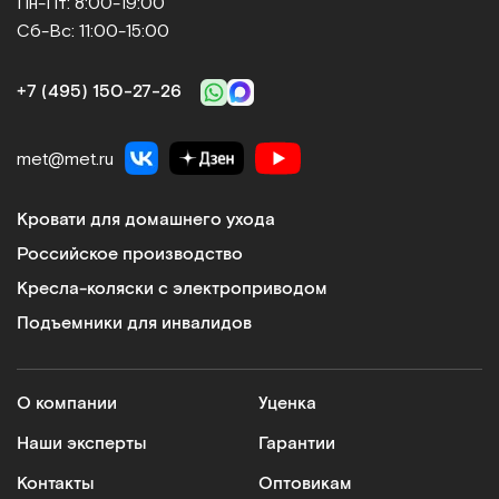
клона
Пн-Пт: 8:00-19:00
 LIFT UP
Сб-Вс: 11:00-15:00
тся в
, в
+7 (495) 150‑27‑26
рдечно-
ента.
зация
met@met.ru
о
шечным
Кровати для домашнего ухода
ерапии
Российское производство
ых
Кресла-коляски с электроприводом
Т LIFT
Подъемники для инвалидов
КА
О компании
Уценка
И
ТИ.
Наши эксперты
Гарантии
Контакты
Оптовикам