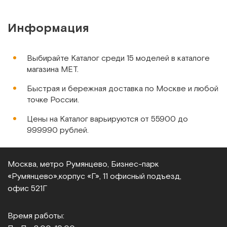
Информация
 спазмы
Выбирайте Каталог среди 15 моделей в каталоге
магазина МЕТ.
Быстрая и бережная доставка по Москве и любой
т 0
точке России.
о 80
ние
Цены на Каталог варьируются от 55900 до
999990 рублей.
ления и
сутствие
Москва, метро Румянцево, Бизнес‑парк
ов
«Румянцево»,
корпус «Г», 11 офисный подъезд,
офис 521Г
и
жной
Время работы:
ью