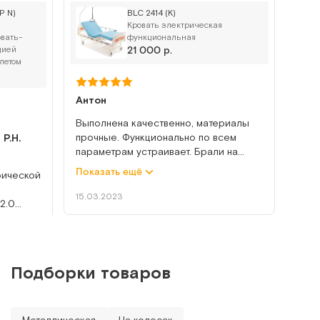
P N)
BLC 2414 (K)
Кровать электрическая
вать-
функциональная
цией
21 000 р.
летом
Антон
Выполнена качественно, материалы
прочные. Функционально по всем
Р.Н.
параметрам устраивает. Брали на
пробу, будем закупать еще.
Показать ещё
рической
Электропривод полностью исправен,
штанга крепкая. Соответствует тем
15.03.2023
2.0
ожиданиям, которые возлагали на
ы
данный товар при покупке.
Рекомендую.
ложения
Подборки товаров
е МЕТ
образом,
Металлическая
На колесах