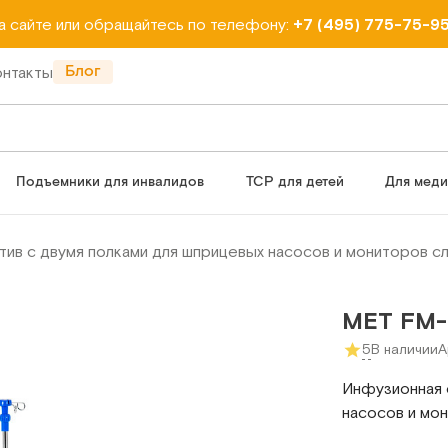
на сайте или обращайтесь по телефону:
+7 (495) 775-75-9
Блог
онтакты
Подъемники для инвалидов
ТСР для детей
Для мед
тив с двумя полками для шприцевых насосов и мониторов с
МЕТ FM-
5
В наличии
А
Инфузионная 
насосов и мо