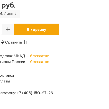
 руб.
б. / мес.
В корзину
к
Сравнить
ределах МКАД —
бесплатно
егионы России —
бесплатно
оставки
платы
телефону:
+7 (495) 150‑27‑26