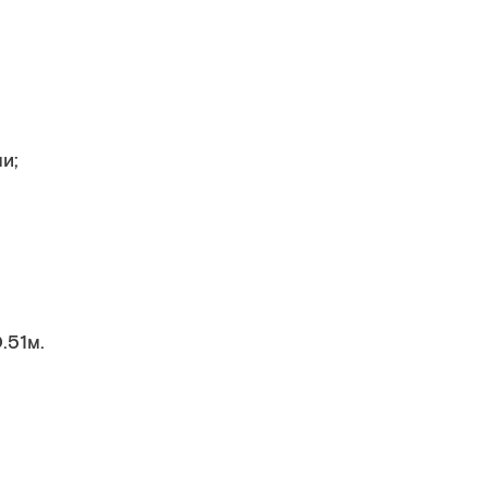
и;
.51м.