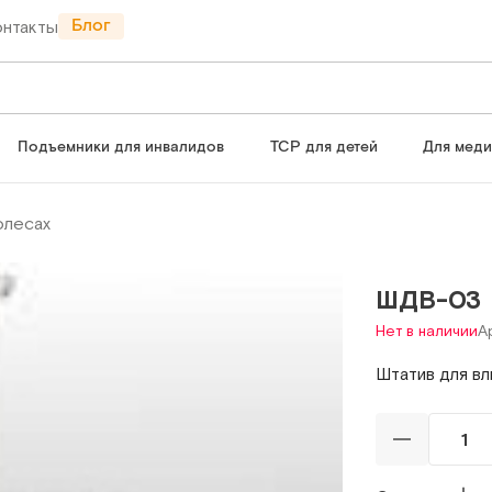
Блог
онтакты
Подъемники для инвалидов
ТСР для детей
Для мед
олесах
ШДВ-03
Нет в наличии
А
Штатив для вл