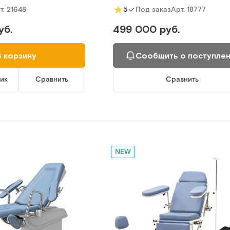
т.
21648
Арт.
18777
5
Под заказ
уб.
499 000 руб.
В корзину
Сообщить о поступле
лик
Сравнить
Сравнить
NEW