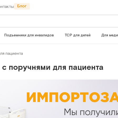
Блог
онтакты
Подъемники для инвалидов
ТСР для детей
Для мед
ля пациента
 с поручнями для пациента