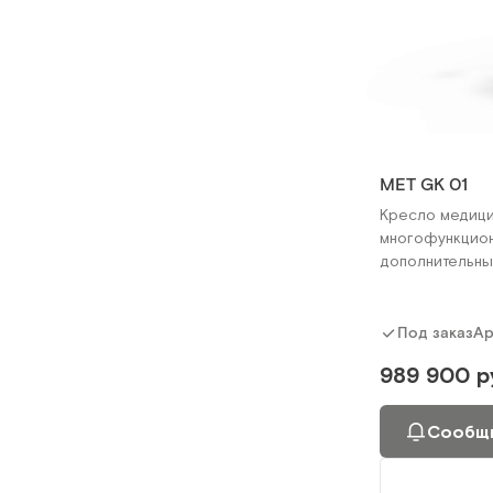
MET GK 01
Кресло медиц
многофункцион
дополнительны
Ар
Под заказ
989 900 р
Сообщи