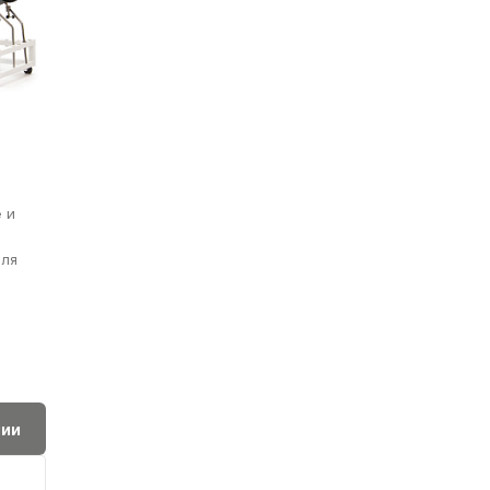
 и
для
нии