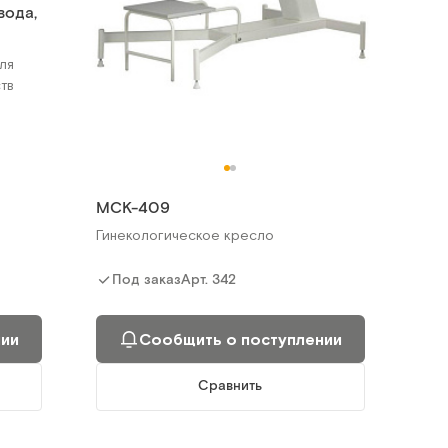
вода,
ля
тв
МСК-409
Гинекологическое кресло
Арт.
342
Под заказ
нии
Сообщить о поступлении
Сравнить