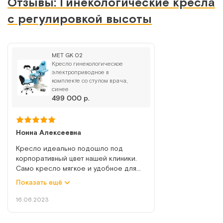
Отзывы: Гинекологические кресла
МСК-410
Кресло гинекологическое с регулировкой высоты на
с регулировкой высоты
электроприводе
Арт.
314
Под заказ
MET GK 02
Кресло гинекологическое
электроприводное в
Сообщить о поступлении
комплекте со стулом врача,
синее
499 000 р.
Сравнить
Нонна Алексеевна
Кресло идеально подошло под
корпоративный цвет нашей клиники.
МСК-411
Само кресло мягкое и удобное для
посетителей. С помощью ножного
Гинекологическое кресло с регулировкой высоты на
Показать ещё
пульта можно регулировать секции в
гидроприводе
стерильных перчатках, не трогая
16.06.2023
ничего лишнего при осмотре. Ну и
Арт.
315
Под заказ
приятный бонус в виде подкатного