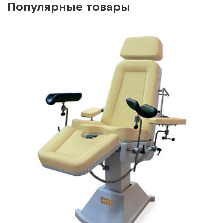
Популярные товары
КСМ-ПУ-07э, два электропривода, беж
Гинекологическое кресло-стол для малых хирургическиз
вмешательств
Арт.
5359
Под заказ
Сообщить о поступлении
Сравнить