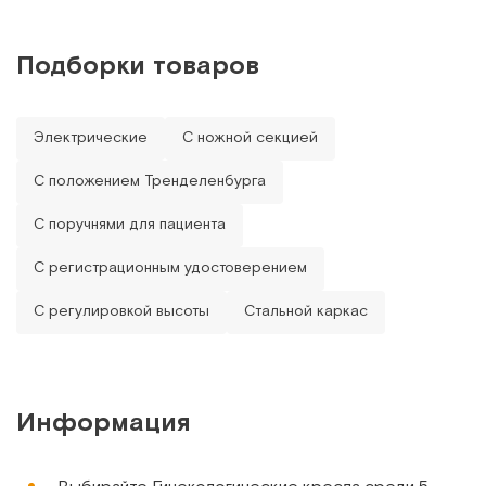
стула для врача в цвет кресла.
Сообщить о поступлении
Подборки товаров
Сравнить
Электрические
С ножной секцией
С положением Тренделенбурга
С поручнями для пациента
КГ-С (КГ-04)
С регистрационным удостоверением
Гинекологическое кресло складное, для выездных
осмотров
С регулировкой высоты
Стальной каркас
Арт.
787
Под заказ
Сообщить о поступлении
Информация
Сравнить