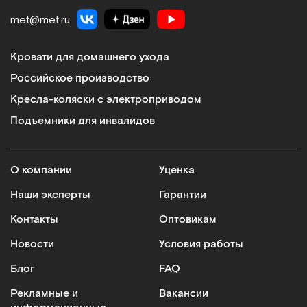
Кресло гинекологическое
met@met.ru
Арт.
4903
Под заказ
Кровати для домашнего ухода
Сообщить о поступлении
Российское производство
Кресла-коляски с электроприводом
Сравнить
Подъемники для инвалидов
О компании
Уценка
Наши эксперты
Гарантии
МЕТ КГУ-05.02-Горское
Кресло гинекологическое с фиксированной высотой
Контакты
Оптовикам
Новости
Условия работы
Арт.
9904
Под заказ
Блог
FAQ
Сообщить о поступлении
Рекламные и
Вакансии