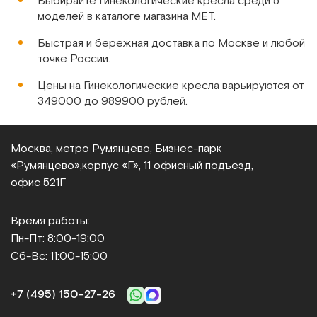
Выбирайте Гинекологические кресла среди 5
моделей в каталоге магазина МЕТ.
Быстрая и бережная доставка по Москве и любой
точке России.
КГМ-1
Цены на Гинекологические кресла варьируются от
Кресло гинекологическое
349000 до 989900 рублей.
Арт.
5340
Под заказ
Москва, метро Румянцево, Бизнес‑парк
«Румянцево»,
корпус «Г», 11 офисный подъезд,
Сообщить о поступлении
офис 521Г
Сравнить
Время работы:
Пн-Пт: 8:00-19:00
Сб-Вс: 11:00-15:00
+7 (495) 150‑27‑26
КГМ-3П