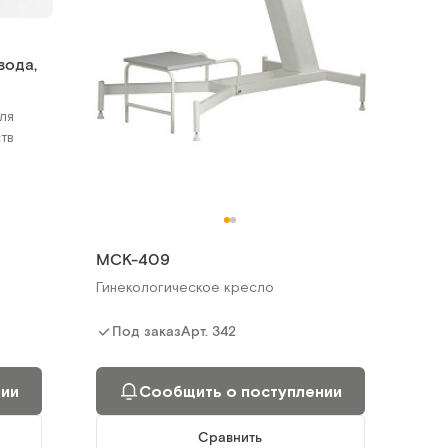
вода,
ля
тв
МСК-409
Гинекологическое кресло
Арт.
342
Под заказ
нии
Сообщить о поступлении
Сравнить