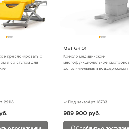
MET GK 01
кое кресло-кровать с
Кресло медицинское
ом и со стулом для
многофункциональное смотрово
кте
дополнительными поддержками 
т.
22113
Арт.
18733
Под заказ
уб.
989 900 руб.
ть о поступлении
Сообщить о поступле