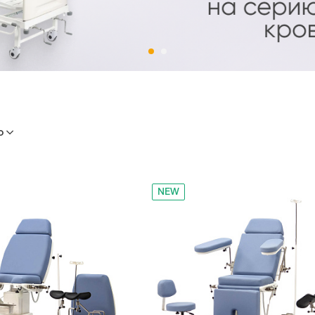
ю
NEW