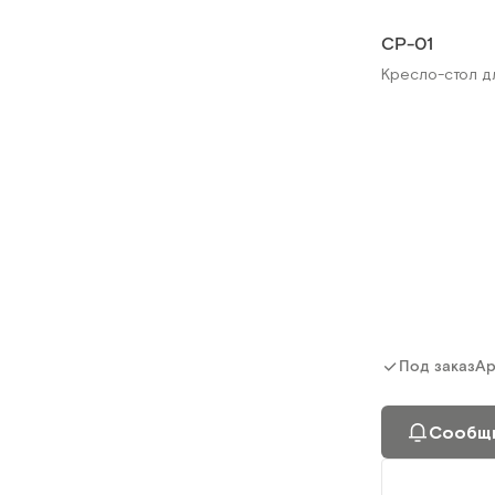
СР-01
Кресло-стол д
Ар
Под заказ
Сообщи