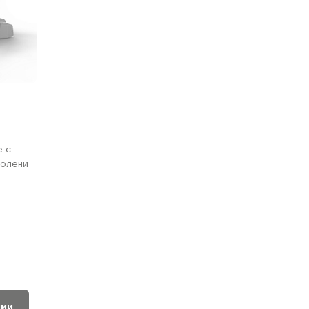
е с
голени
нии