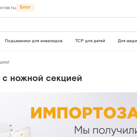
Блог
онтакты
Подъемники для инвалидов
ТСР для детей
Для мед
цией
 с ножной секцией