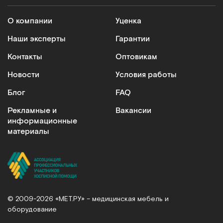
Шапочка для мытья головы без смывания
О компании
Уценка
Арт.
19976
Под заказ
Наши эксперты
Гарантии
Контакты
Оптовикам
Сообщить о поступлении
Новости
Условия работы
Сравнить
Блог
FAQ
Рекламные и
Вакансии
информационные
материалы
500 мл
Лосьон для мытья без воды. 500 мл, пр-во Дания
Арт.
10446
Под заказ
© 2009-2026 «МЕТ.РУ» – медицинская мебель и
оборудование
Сообщить о поступлении