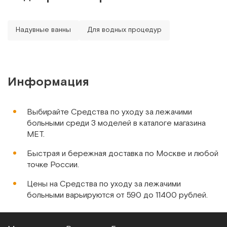
Арт.
11345
Под заказ
Надувные ванны
Для водных процедур
Сообщить о поступлении
Сравнить
Информация
Выбирайте Средства по уходу за лежачими
больными среди 3 моделей в каталоге магазина
МЕТ.
Airlaid & PE foil, Дания
Быстрая и бережная доставка по Москве и любой
Рукавицы для сухого мытья с полиэтиленовым экраном,
точке России.
50 шт в упаковке
Цены на Средства по уходу за лежачими
Арт.
10450
Под заказ
больными варьируются от 590 до 11400 рублей.
Сообщить о поступлении