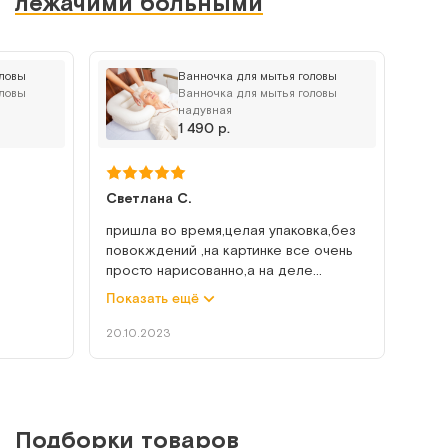
лежачими больными
оловы
Ванночка для мытья головы
CA 204 MV (TS-01)
оловы
Ванночка для мытья головы
надувная
Надувная ванна для мытья человека на кровати
1 490 р.
Арт.
5538
Под заказ
Светлана С.
Сообщить о поступлении
пришла во время,целая упаковка,без
повокждений ,на картинке все очень
просто нарисованно,а на деле
Сравнить
немножко не удобно показалось ,но
Показать ещё
ловы с
надо просто привыкнуть ,а так все
слива
хорошо ,удобно
20.10.2023
ата.
о, т к
Dr.Fischer (8 шт/уп)
Подборки товаров
Влажные варежки для сухого мытья