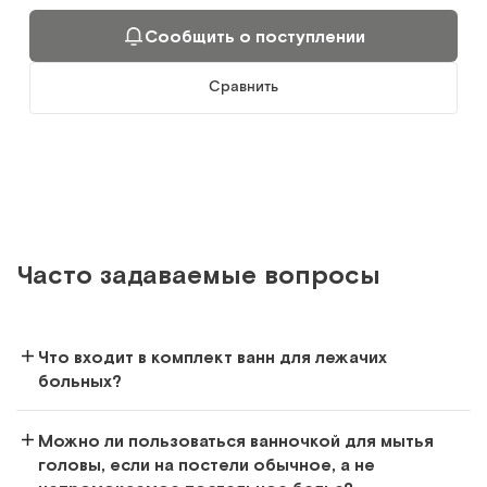
Арт.
8788
Под заказ
Сообщить о поступлении
Сообщить о поступлении
Сравнить
Сравнить
Часто задаваемые вопросы
Каркасная складная ванна
Ванна-простыня для купания больных в постели
Что входит в комплект ванн для лежачих
Арт.
20290
Под заказ
больных?
Сообщить о поступлении
Можно ли пользоваться ванночкой для мытья
головы, если на постели обычное, а не
Сравнить