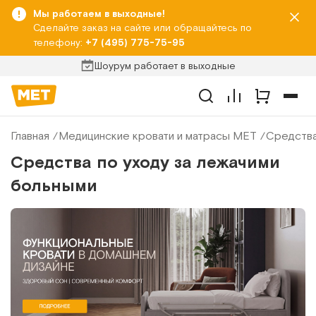
Мы работаем в выходные!
Сделайте заказ на сайте или обращайтесь по
телефону:
+7 (495) 775-75-95
Шоурум работает в выходные
Главная
Медицинские кровати и матрасы МЕТ
Средства
Средства по уходу за лежачими
больными