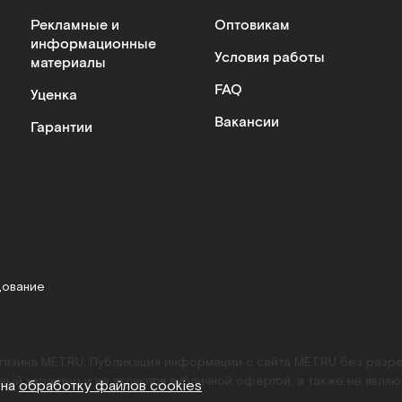
Рекламные и
Оптовикам
информационные
Условия работы
материалы
FAQ
Уценка
Вакансии
Гарантии
дование
агазина MET.RU. Публикация информации с сайта MET.RU без раз
ный характер и не являются публичной офертой, а также не являю
 на
обработку файлов cookies