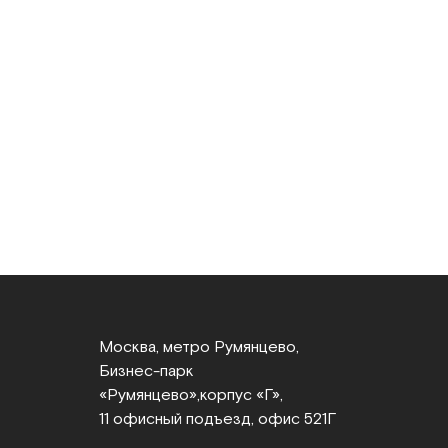
Москва, метро Румянцево,
Бизнес‑парк
«Румянцево»,
корпус «Г»,
11 офисный подъезд, офис 521Г