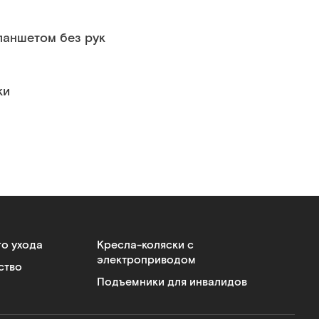
ланшетом без рук
ки
го ухода
Кресла-коляски с
электроприводом
ство
Подъемники для инвалидов