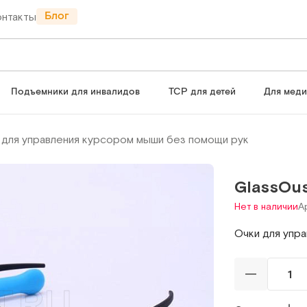
Блог
онтакты
Подъемники для инвалидов
ТСР для детей
Для мед
 для управления курсором мыши без помощи рук
GlassOu
Нет в наличии
Ар
Очки для упр