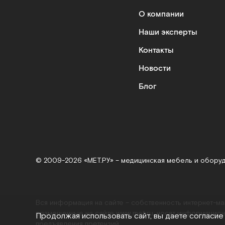
О компании
Наши эксперты
Контакты
Новости
Блог
© 2009-2026 «МЕТ.РУ» – медицинская мебель и обору
Вся информация на сайте – собственность интернет-м
размещенные на сайте
www.met.ru
, носят информацион
Продолжая использовать сайт, вы даете согласие
предъявления претензий.