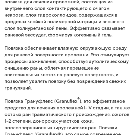
повязка для лечения пролежней, состоящая из
внутреннего слоя контактирующего с очагом
некроза, слоя гидроколлоидов, содержащихся в
пределах клейкой полимерной матрицы и внешнего
слоя полиуретановой пены. Эффективно связывает
раневой экссудат, формируя когезивный гель.
Повязка обеспечивает влажную окружающую среду
для раневой поверхности пролежни. Это стимулирует
процессы заживления, способствуя аутолитическому
очищению раны, облегчая перемещение
эпителиальных клеток на раневую поверхность, и
позволяет удалять повязку без повреждения свежих
грануляций.
®
Повязка Грануфлекс (Granuflex
), это эффективное
средство для лечения пролежней I-IV стадии, а так же
острых ран травматического происхождения, ожогов
1-2 степени, донорских участков кожи,
послеоперационных хирургических ран. Повязки
Грануфлекс (Granuflex
®
), это самое современное