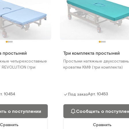
а простыней
Три комплекта простыней
жные четырехсоставные
Простыни натяжные двухсоставн
Т REVOLUTION (три
кроватям КМФ (три комплекта)
т.
10454
Арт.
10453
Под заказ
ть о поступлении
Сообщить о поступле
Сравнить
Сравнить