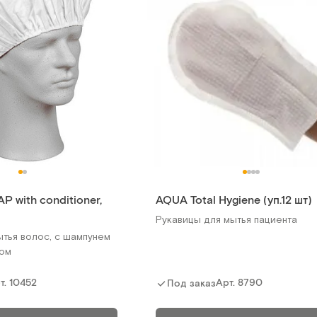
with conditioner,
AQUA Total Hygiene (уп.12 шт)
Рукавицы для мытья пациента
ытья волос, с шампунем
ром
т.
10452
Арт.
8790
Под заказ