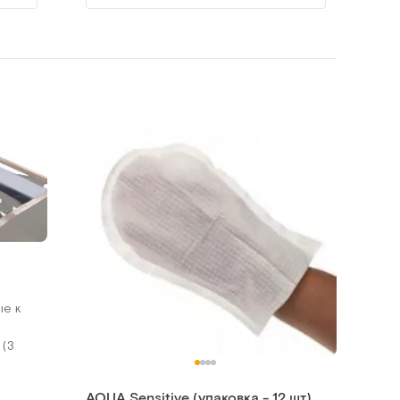
ые к
 (3
AQUA Sensitive (упаковка - 12 шт)