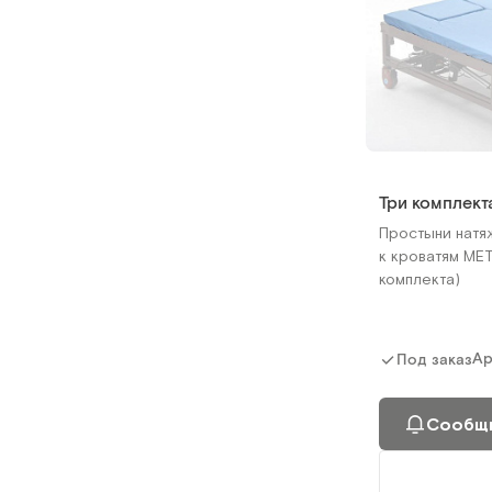
Три комплект
Простыни натя
к кроватям МЕ
комплекта)
Ар
Под заказ
Сообщи