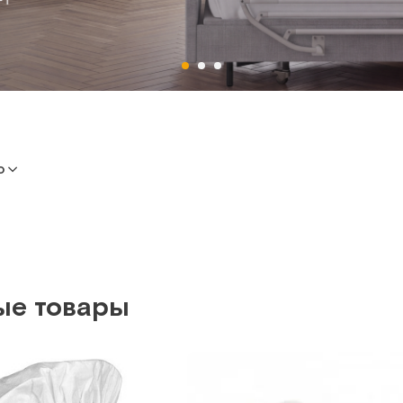
ю
ые товары