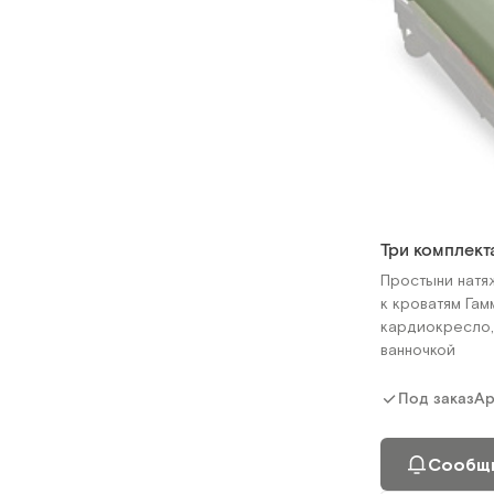
Три комплект
Простыни натя
к кроватям Га
кардиокресло,
ванночкой
Ар
Под заказ
Сообщи