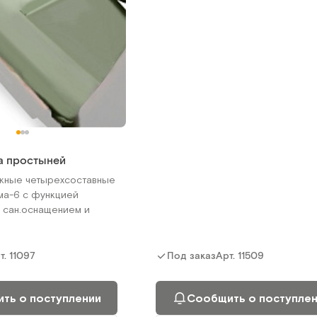
а простыней
жные четырехсоставные
мма-6 с функцией
 сан.оснащением и
т.
11097
Арт.
11509
Под заказ
ть о поступлении
Сообщить о поступле