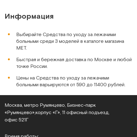
Сравнить
Информация
Выбирайте Средства по уходу за лежачими
больными среди 3 моделей в каталоге магазина
МЕТ.
Airlaid & PE foil, Дания
Быстрая и бережная доставка по Москве и любой
Рукавицы для сухого мытья с полиэтиленовым экраном,
точке России.
50 шт в упаковке
Цены на Средства по уходу за лежачими
Арт.
10450
Под заказ
больными варьируются от 590 до 11400 рублей.
Сообщить о поступлении
Москва, метро Румянцево, Бизнес‑парк
Сравнить
«Румянцево»,
корпус «Г», 11 офисный подъезд,
офис 521Г
Время работы: