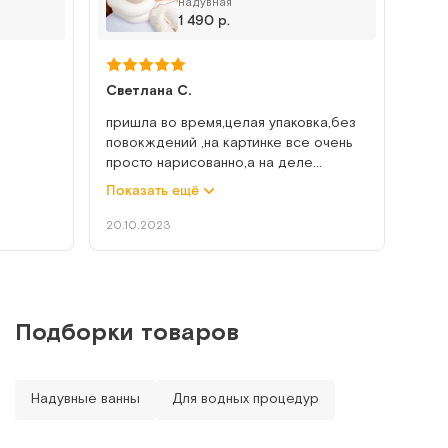
надувная
Надувная ванна для мытья человека на кровати
1 490 р.
Арт.
5538
Под заказ
Светлана С.
Сообщить о поступлении
пришла во время,целая упаковка,без
повокждений ,на картинке все очень
просто нарисованно,а на деле
Сравнить
немножко не удобно показалось ,но
Показать ещё
ловы с
надо просто привыкнуть ,а так все
слива
хорошо ,удобно
20.10.2023
ата.
о, т к
Dr.Fischer (8 шт/уп)
Подборки товаров
Влажные варежки для сухого мытья
Арт.
11345
Под заказ
Надувные ванны
Для водных процедур
Сообщить о поступлении