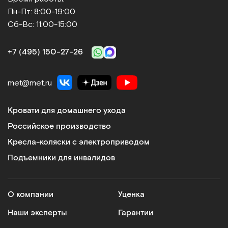
Пн-Пт: 8:00-19:00
Сб-Вс: 11:00-15:00
Dr.Fischer
Шапочка для сухого мытья головы
+7 (495) 150‑27‑26
Арт.
11343
Под заказ
met@met.ru
Сообщить о поступлении
Кровати для домашнего ухода
Сравнить
Российское производство
Кресла-коляски с электроприводом
Подъемники для инвалидов
Шапочка для мытья головы без смывания
О компании
Уценка
Арт.
19976
Под заказ
Наши эксперты
Гарантии