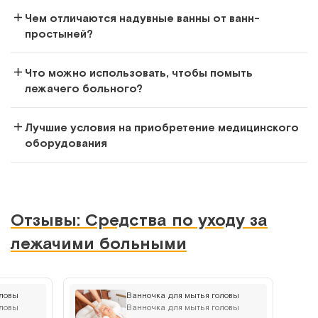
Чем отличаются надувные ванны от ванн-
простыней?
Что можно использовать, чтобы помыть
лежачего больного?
Лучшие условия на приобретение медицинского
оборудования
Отзывы: Средства по уходу за
лежачими больными
оловы
Ванночка для мытья головы
CA 204 MV (TS-01)
оловы
Ванночка для мытья головы