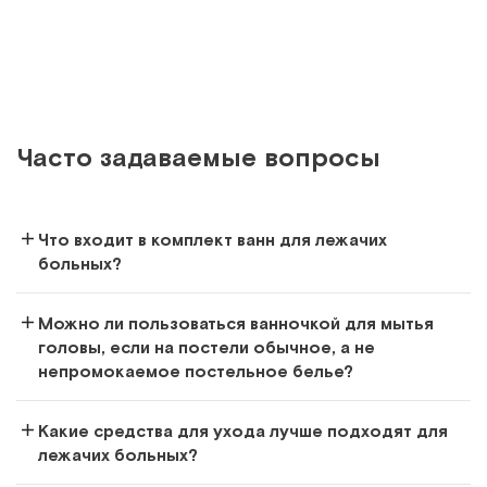
Сравнить
Часто задаваемые вопросы
Каркасная складная ванна
Ванна-простыня для купания больных в постели
Что входит в комплект ванн для лежачих
Арт.
20290
Под заказ
больных?
Сообщить о поступлении
Можно ли пользоваться ванночкой для мытья
головы, если на постели обычное, а не
Сравнить
непромокаемое постельное белье?
Какие средства для ухода лучше подходят для
лежачих больных?