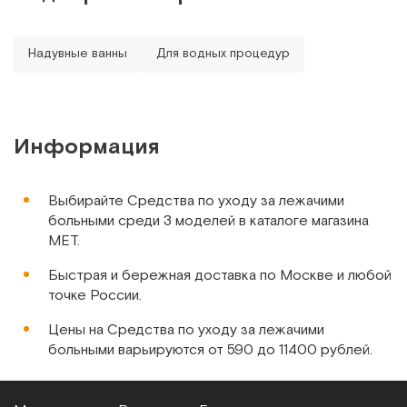
Арт.
11345
Под заказ
Надувные ванны
Для водных процедур
Сообщить о поступлении
Сравнить
Информация
Выбирайте Средства по уходу за лежачими
больными среди 3 моделей в каталоге магазина
МЕТ.
Airlaid & PE foil, Дания
Быстрая и бережная доставка по Москве и любой
Рукавицы для сухого мытья с полиэтиленовым экраном,
точке России.
50 шт в упаковке
Цены на Средства по уходу за лежачими
Арт.
10450
Под заказ
больными варьируются от 590 до 11400 рублей.
Сообщить о поступлении