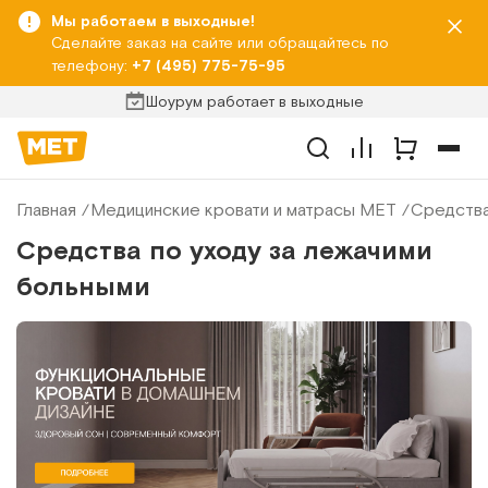
Мы работаем в выходные!
Сделайте заказ на сайте или обращайтесь по
телефону:
+7 (495) 775-75-95
Шоурум работает в выходные
Главная
Медицинские кровати и матрасы МЕТ
Средства
Средства по уходу за лежачими
больными