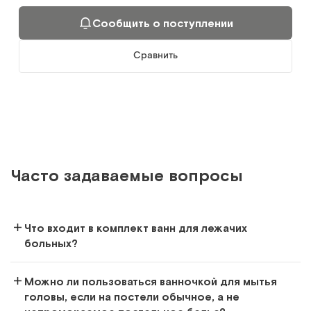
Арт.
8788
Под заказ
Сообщить о поступлении
Сообщить о поступлении
Сравнить
Сравнить
Часто задаваемые вопросы
Каркасная складная ванна
Ванна-простыня для купания больных в постели
Что входит в комплект ванн для лежачих
Арт.
20290
Под заказ
больных?
Сообщить о поступлении
Можно ли пользоваться ванночкой для мытья
головы, если на постели обычное, а не
Сравнить