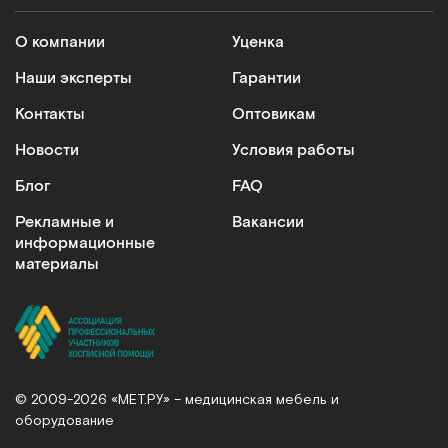
Шапочка для мытья головы без смывания
О компании
Уценка
Арт.
19976
Под заказ
Наши эксперты
Гарантии
Контакты
Оптовикам
Сообщить о поступлении
Новости
Условия работы
Сравнить
Блог
FAQ
Рекламные и
Вакансии
информационные
материалы
500 мл
Лосьон для мытья без воды. 500 мл, пр-во Дания
Арт.
10446
Под заказ
© 2009-2026 «МЕТ.РУ» – медицинская мебель и
оборудование
Сообщить о поступлении