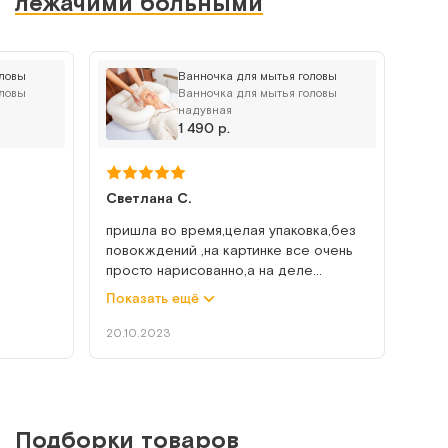
лежачими больными
оловы
Ванночка для мытья головы
CA 204 MV (TS-01)
оловы
Ванночка для мытья головы
надувная
Надувная ванна для мытья человека на кровати
1 490 р.
Арт.
5538
Под заказ
Светлана С.
Сообщить о поступлении
пришла во время,целая упаковка,без
повокждений ,на картинке все очень
просто нарисованно,а на деле
Сравнить
немножко не удобно показалось ,но
Показать ещё
ловы с
надо просто привыкнуть ,а так все
слива
хорошо ,удобно
20.10.2023
ата.
о, т к
Dr.Fischer (8 шт/уп)
Подборки товаров
Влажные варежки для сухого мытья