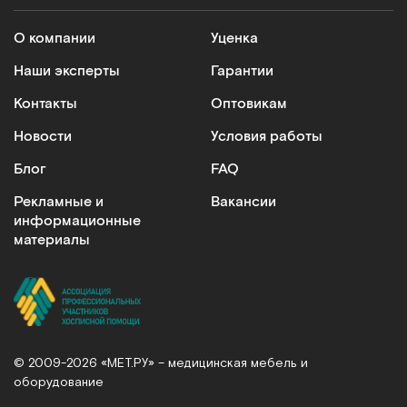
Шапочка для мытья головы без смывания
О компании
Уценка
Арт.
19976
Под заказ
Наши эксперты
Гарантии
Контакты
Оптовикам
Сообщить о поступлении
Новости
Условия работы
Сравнить
Блог
FAQ
Рекламные и
Вакансии
информационные
материалы
500 мл
Лосьон для мытья без воды. 500 мл, пр-во Дания
Арт.
10446
Под заказ
© 2009-2026 «МЕТ.РУ» – медицинская мебель и
оборудование
Сообщить о поступлении