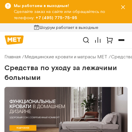
Мы работаем в выходные!
Сделайте заказ на сайте или обращайтесь по
телефону:
+7 (495) 775-75-95
Шоурум работает в выходные
Главная
Медицинские кровати и матрасы МЕТ
Средства
Средства по уходу за лежачими
больными