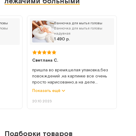
лежачими больными
оловы
Ванночка для мытья головы
CA 204 MV (TS-01)
оловы
Ванночка для мытья головы
надувная
Надувная ванна для мытья человека на кровати
1 490 р.
Арт.
5538
Под заказ
Светлана С.
Сообщить о поступлении
пришла во время,целая упаковка,без
повокждений ,на картинке все очень
просто нарисованно,а на деле
Сравнить
немножко не удобно показалось ,но
Показать ещё
ловы с
надо просто привыкнуть ,а так все
слива
хорошо ,удобно
20.10.2023
ата.
о, т к
Dr.Fischer (8 шт/уп)
Подборки товаров
Влажные варежки для сухого мытья