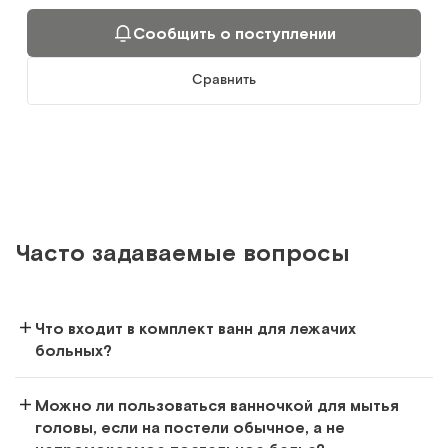
Арт.
8788
Под заказ
Сообщить о поступлении
Сообщить о поступлении
Сравнить
Сравнить
Часто задаваемые вопросы
Каркасная складная ванна
Ванна-простыня для купания больных в постели
Что входит в комплект ванн для лежачих
Арт.
20290
Под заказ
больных?
Сообщить о поступлении
Можно ли пользоваться ванночкой для мытья
головы, если на постели обычное, а не
Сравнить