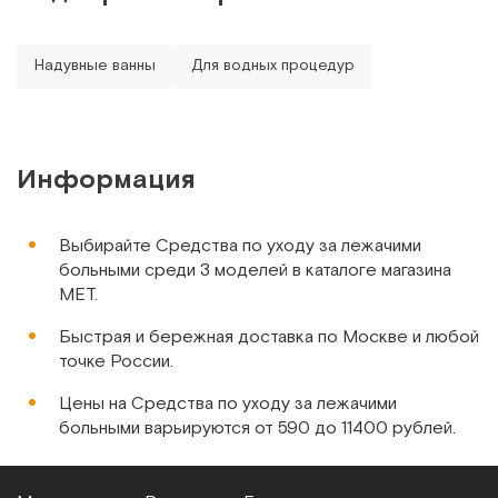
Арт.
11345
Под заказ
Надувные ванны
Для водных процедур
Сообщить о поступлении
Сравнить
Информация
Выбирайте Средства по уходу за лежачими
больными среди 3 моделей в каталоге магазина
МЕТ.
Airlaid & PE foil, Дания
Быстрая и бережная доставка по Москве и любой
Рукавицы для сухого мытья с полиэтиленовым экраном,
точке России.
50 шт в упаковке
Цены на Средства по уходу за лежачими
Арт.
10450
Под заказ
больными варьируются от 590 до 11400 рублей.
Сообщить о поступлении