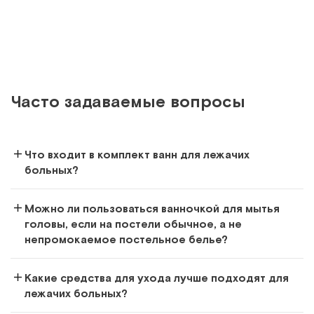
Сравнить
Часто задаваемые вопросы
Каркасная складная ванна
Ванна-простыня для купания больных в постели
Что входит в комплект ванн для лежачих
Арт.
20290
Под заказ
больных?
Сообщить о поступлении
Можно ли пользоваться ванночкой для мытья
головы, если на постели обычное, а не
Сравнить
непромокаемое постельное белье?
Какие средства для ухода лучше подходят для
лежачих больных?