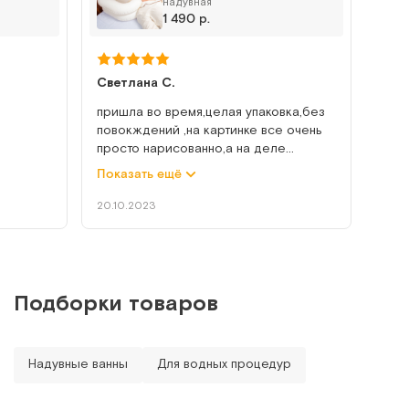
надувная
Надувная ванна для мытья человека на кровати
1 490 р.
Арт.
5538
Под заказ
Светлана С.
Сообщить о поступлении
пришла во время,целая упаковка,без
повокждений ,на картинке все очень
просто нарисованно,а на деле
Сравнить
немножко не удобно показалось ,но
Показать ещё
ловы с
надо просто привыкнуть ,а так все
слива
хорошо ,удобно
20.10.2023
ата.
о, т к
Dr.Fischer (8 шт/уп)
Подборки товаров
Влажные варежки для сухого мытья
Арт.
11345
Под заказ
Надувные ванны
Для водных процедур
Сообщить о поступлении