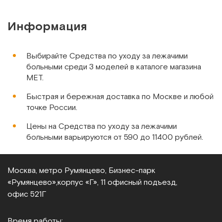
Сравнить
Информация
Выбирайте Средства по уходу за лежачими
больными среди 3 моделей в каталоге магазина
МЕТ.
Airlaid & PE foil, Дания
Быстрая и бережная доставка по Москве и любой
Рукавицы для сухого мытья с полиэтиленовым экраном,
точке России.
50 шт в упаковке
Цены на Средства по уходу за лежачими
Арт.
10450
Под заказ
больными варьируются от 590 до 11400 рублей.
Сообщить о поступлении
Москва, метро Румянцево, Бизнес‑парк
Сравнить
«Румянцево»,
корпус «Г», 11 офисный подъезд,
офис 521Г
Время работы: