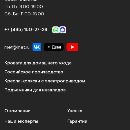
Пн-Пт: 8:00-19:00
Сб-Вс: 11:00-15:00
Dr.Fischer
Шапочка для сухого мытья головы
+7 (495) 150‑27‑26
Арт.
11343
Под заказ
met@met.ru
Сообщить о поступлении
Кровати для домашнего ухода
Сравнить
Российское производство
Кресла-коляски с электроприводом
Подъемники для инвалидов
Шапочка для мытья головы без смывания
О компании
Уценка
Арт.
19976
Под заказ
Наши эксперты
Гарантии