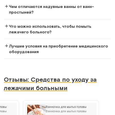
Чем отличаются надувные ванны от ванн-
простыней?
Что можно использовать, чтобы помыть
лежачего больного?
Лучшие условия на приобретение медицинского
оборудования
Отзывы: Средства по уходу за
лежачими больными
оловы
Ванночка для мытья головы
CA 204 MV (TS-01)
оловы
Ванночка для мытья головы