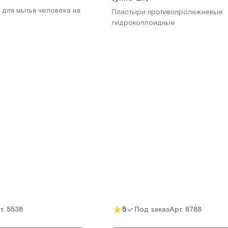
 для мытья человека на
Пластыри противопролежневые
гидроколлоидные
oil, Дания
Dr.Fischer
ухого мытья с
Шапочка для сухого мытья голов
м экраном, 50 шт в
т.
10450
Арт.
11343
Под заказ
ть о поступлении
Сообщить о поступле
Сравнить
Сравнить
т.
5538
Арт.
8788
5
Под заказ