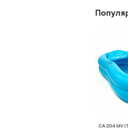
Популя
Каркасная ск
Ванна-простыня
постели
Ар
Под заказ
Сообщи
CA 204 MV (T