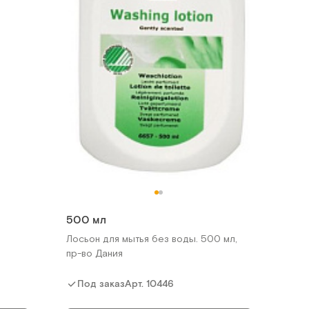
Шапочка для мытья головы без
смывания
ы
Арт.
19976
Под заказ
нии
Сообщить о поступлении
500 мл
Лосьон для мытья без воды. 500 мл,
Сравнить
пр-во Дания
Арт.
10446
Под заказ
П