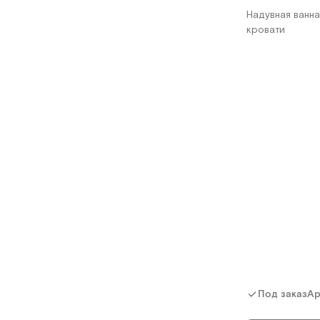
Надувная ванна
кровати
Airlaid & PE f
Рукавицы для с
полиэтиленовы
упаковке
Ар
Под заказ
Сообщи
Ар
Под заказ