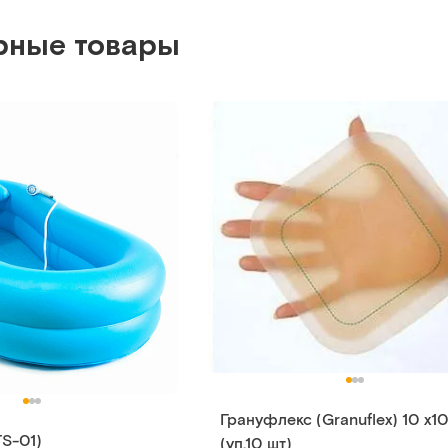
рные товары
ладная ванна
CA 204 MV (TS-01)
 для купания больных в
Надувная ванна для мытья челове
кровати
т.
20290
Арт.
5538
Под заказ
ть о поступлении
Сообщить о поступле
Сравнить
Сравнить
Грануфлекс (Granuflex) 10 х1
S-01)
(уп.10 шт)