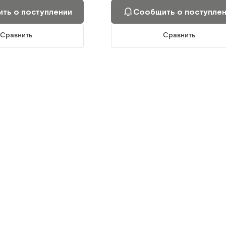
ть о поступлении
Сообщить о поступле
400 мл
Сравнить
Сравнить
Пена для сухого мытья и ухода за
телом 3 в 1, пр-во Дания