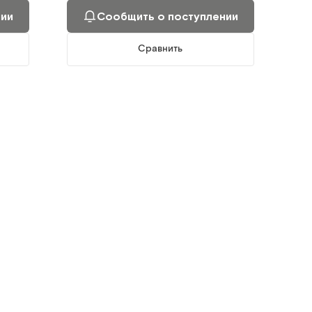
нии
Сообщить о поступлении
200 мл
Сравнить
Средство для мытья волос и тела без
воды