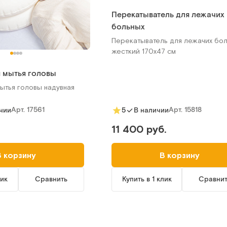
Перекатыватель для лежачих
больных
Перекатыватель для лежачих бол
жесткий 170х47 см
 мытья головы
ытья головы надувная
Арт.
17561
Арт.
15818
чии
5
В наличии
11 400 руб.
В корзину
В корзину
лик
Сравнить
Купить в 1 клик
Сравни