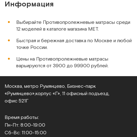
Информация
Barry Serio
Противопролежневый матрас ячеистый с перфорацией
Выбирайте Противопролежневые матрасы среди
12 моделей в каталоге магазина МЕТ.
Арт.
11040
Под заказ
Быстрая и бережная доставка по Москве и любой
точке России.
Сообщить о поступлении
Цены на Противопролежневые матрасы
варьируются от 3900 до 99900 рублей.
Сравнить
Москва, метро Румянцево, Бизнес‑парк
«Румянцево»,
корпус «Г», 11 офисный подъезд,
офис 521Г
Linet Precioso
Противопролежневая система
Время работы:
Пн-Пт: 8:00-19:00
Арт.
5449
Под заказ
Сб-Вс: 11:00-15:00