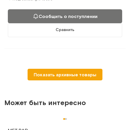
Сообщить о поступлении
Сравнить
Противопролежневый матрас ячеистый со статичным
Показать архивные товары
режимом
Арт.
3881
Под заказ
Может быть интересно
Сообщить о поступлении
Сравнить