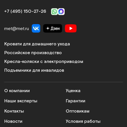
Сообщить о поступлении
+7 (495) 150‑27‑26
Сравнить
met@met.ru
Кровати для домашнего ухода
Российское производство
Кресла-коляски с электроприводом
MET STANDART 1
Матрас для функциональных кроватей, универсальный, в
Подъемники для инвалидов
непромокаемом чехле из ткани Комфорт
Арт.
5515
Под заказ
О компании
Уценка
Наши эксперты
Гарантии
Сообщить о поступлении
Контакты
Оптовикам
Сравнить
Новости
Условия работы