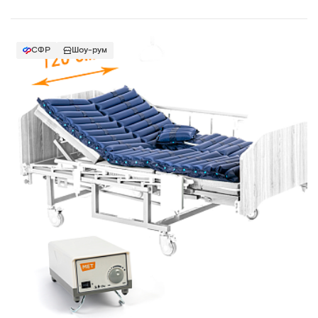
СФР
Шоу-рум