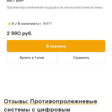
MET ВАР
Противопролежневая подушка из вискоэластичной пены
Арт.
16971
5
В наличии
Четырёхсекционный матрас зеленый с непромокаемым
чехлом на молнии
2 990 руб.
Арт.
1106
Под заказ
В корзину
Сообщить о поступлении
Купить в 1 клик
Сравнить
Сравнить
Отзывы: Противопролежневые
418 ЭЕР Противопролежневые системы
(противопролежневый матрац) без лазерной
системы с цифровым
перфорации