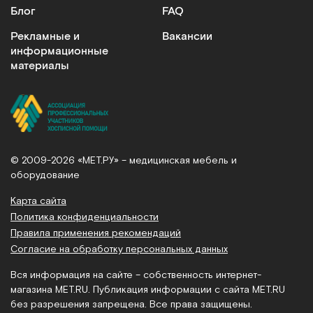
Блог
FAQ
Рекламные и
Вакансии
информационные
-56%
материалы
Комфорт ПВВ-60
Матрас для кроватей с туалетом односекционный
штробированный
Арт.
7794
Под заказ
© 2009-2026 «МЕТ.РУ» – медицинская мебель и
оборудование
Сообщить о поступлении
Карта сайта
Сравнить
Политика конфиденциальности
Правила применения рекомендаций
Согласие на обработку персональных данных
Вся информация на сайте – собственность интернет-
магазина MET.RU. Публикация информации с сайта MET.RU
без разрешения запрещена. Все права защищены.
Low Air Loss