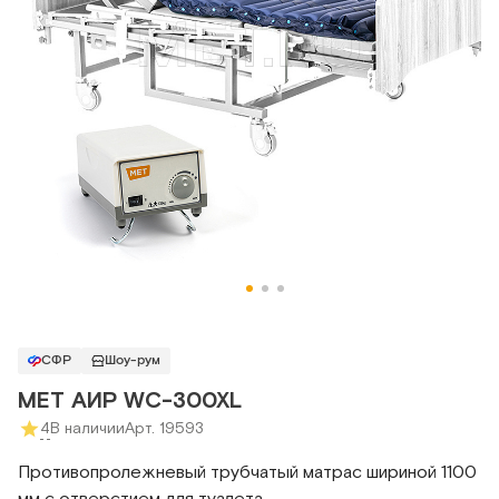
СФР
Шоу-рум
MET АИР WC-300XL
4
В наличии
Арт. 19593
Противопролежневый трубчатый матрас шириной 1100
мм с отверстием для туалета