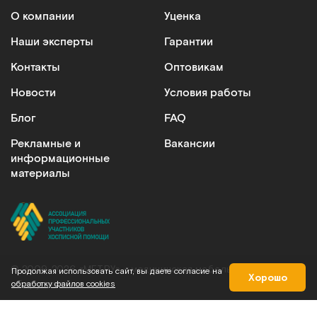
О компании
Уценка
Наши эксперты
Гарантии
Контакты
Оптовикам
YU610
Новости
Условия работы
Прикроватный столик с пневмоподъемом, хром
Блог
FAQ
Арт.
2611
Под заказ
Рекламные и
Вакансии
информационные
Сообщить о поступлении
материалы
Сравнить
© 2009-2026 «МЕТ.РУ» – медицинская мебель и
Продолжая использовать сайт, вы даете согласие на
Хорошо
оборудование
обработку файлов cookies
ММ-777Н
Карта сайта