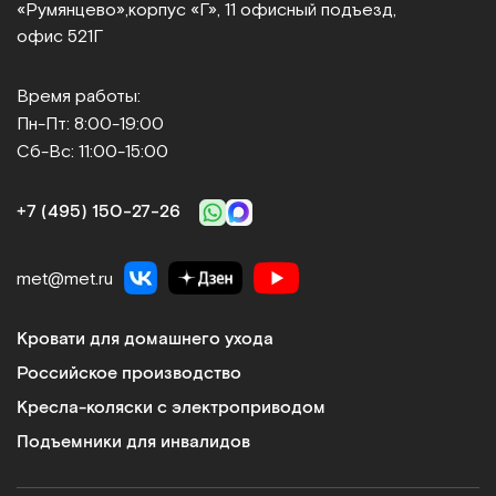
Арт.
13580
Под заказ
«Румянцево»,
корпус «Г», 11 офисный подъезд,
офис 521Г
Сообщить о поступлении
Время работы:
Сравнить
Пн-Пт: 8:00-19:00
Сб-Вс: 11:00-15:00
+7 (495) 150‑27‑26
ТМ.13.00
met@met.ru
Тумба-стол прикроватный с поворотной столешницей
Кровати для домашнего ухода
Арт.
5655
Под заказ
Российское производство
Кресла-коляски с электроприводом
Сообщить о поступлении
Подъемники для инвалидов
Сравнить