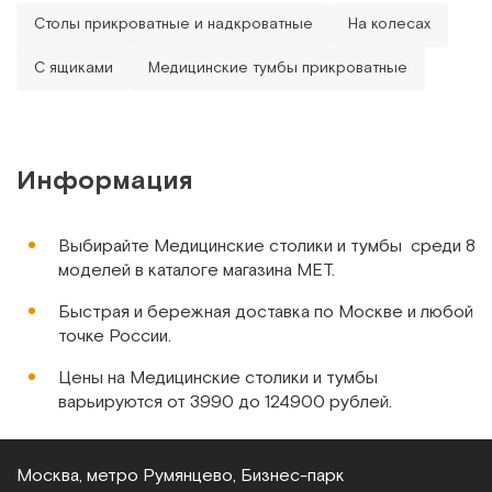
Столы прикроватные и надкроватные
На колесах
СН.01.00
С ящиками
Медицинские тумбы прикроватные
Стол надкроватный (пластиковая столешница)
Арт.
346
Под заказ
Информация
Сообщить о поступлении
Выбирайте Медицинские столики и тумбы среди 8
Сравнить
моделей в каталоге магазина МЕТ.
Быстрая и бережная доставка по Москве и любой
точке России.
Цены на Медицинские столики и тумбы
варьируются от 3990 до 124900 рублей.
ММ-777Н
Столик "Гусь" прикроватный, красное-дерево
Москва, метро Румянцево, Бизнес‑парк