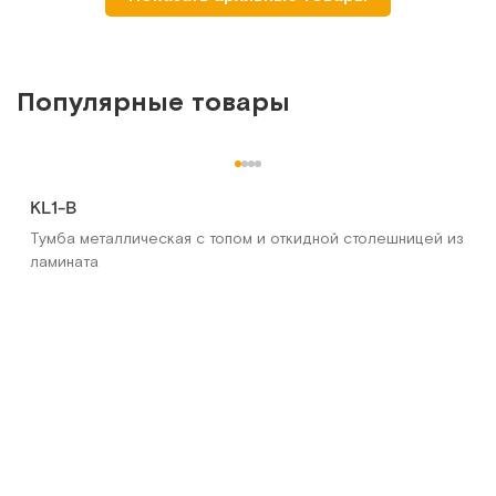
Популярные товары
KL1-В
Тумба металлическая с топом и откидной столешницей из
ламината
ММ-777Н
Столик "Гусь" прикроватный, бук
Арт.
13581
Под заказ