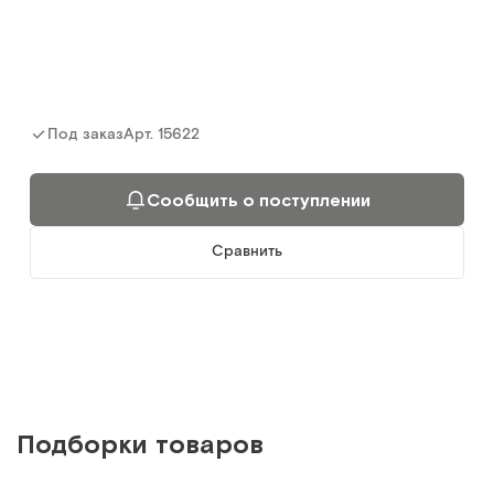
Сообщить о поступлении
Сравнить
Арт.
15622
Под заказ
Сообщить о поступлении
YU611 Белый
Прикроватный столик
Сравнить
Арт.
3316
Под заказ
Сообщить о поступлении
Сравнить
Подборки товаров