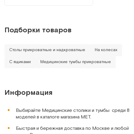
Сейчас мама выздоровела уже, а этот
столик у нас также активно
ММ-777Н
используется. Когда сын болеет, он у
Столик "Гусь" прикроватный, красное-дерево
меня и кушает за ним и рисует в
постели. Это очень удобно и ему
Подборки товаров
Арт.
13580
Под заказ
нравится. Отличный способ удержать
его в постели, а то такой непоседа.
Столы прикроватные и надкроватные
На колесах
Сообщить о поступлении
С ящиками
Медицинские тумбы прикроватные
Сравнить
Информация
ТМ.13.00
Выбирайте Медицинские столики и тумбы среди 8
Тумба-стол прикроватный с поворотной столешницей
моделей в каталоге магазина МЕТ.
Арт.
5655
Под заказ
Быстрая и бережная доставка по Москве и любой