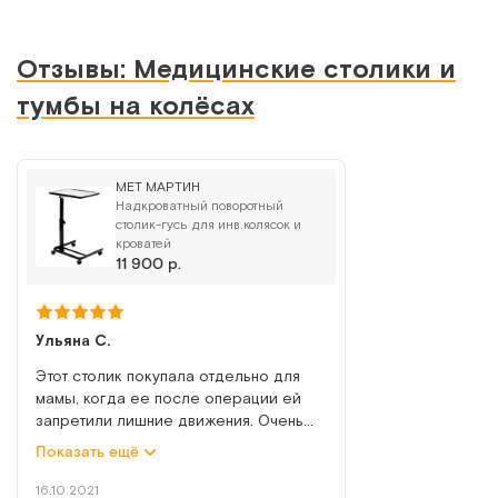
Сравнить
Отзывы: Медицинские столики и
тумбы на колёсах
СН.01.00
MET МАРТИН
Надкроватный поворотный
Стол надкроватный (пластиковая столешница)
столик-гусь для инв.колясок и
кроватей
11 900 р.
Арт.
346
Под заказ
Сообщить о поступлении
Ульяна С.
Этот столик покупала отдельно для
Сравнить
мамы, когда ее после операции ей
запретили лишние движения. Очень
удобно было его устанавливать на
Показать ещё
нужную высоту и вообще он не только
для целей кормления подходит.
16.10.2021