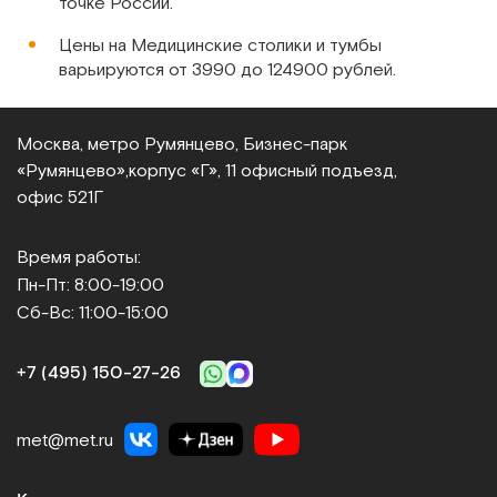
точке России.
Сообщить о поступлении
Цены на Медицинские столики и тумбы
варьируются от 3990 до 124900 рублей.
Сравнить
Москва, метро Румянцево, Бизнес‑парк
«Румянцево»,
корпус «Г», 11 офисный подъезд,
офис 521Г
YU610
Время работы:
Прикроватный столик с пневмоподъемом, хром
Пн-Пт: 8:00-19:00
Сб-Вс: 11:00-15:00
Арт.
2611
Под заказ
+7 (495) 150‑27‑26
Сообщить о поступлении
Сравнить
met@met.ru