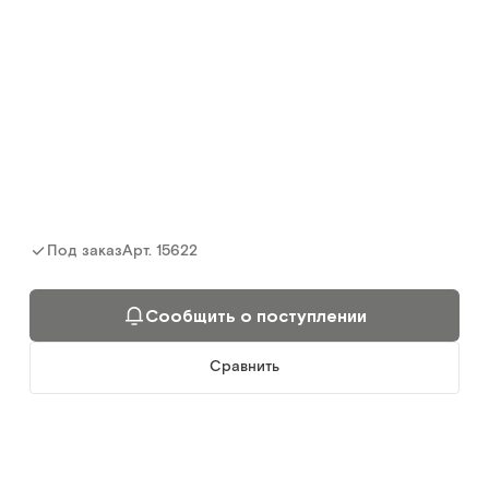
Столик "Гусь" прикроватный, бук
Арт.
13581
Под заказ
Сообщить о поступлении
Сравнить
Арт.
15622
Под заказ
Сообщить о поступлении
YU611 Белый
Прикроватный столик
Сравнить
Арт.
3316
Под заказ
Сообщить о поступлении