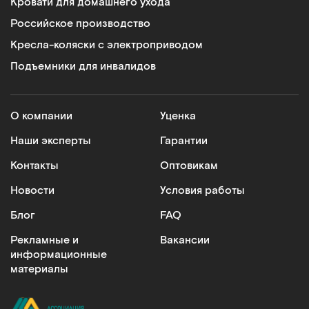
Кровати для домашнего ухода
Российское производство
Кресла-коляски с электроприводом
ММ-777Н
Подъемники для инвалидов
Столик "Гусь" прикроватный, светло-серый
Арт.
13578
Под заказ
О компании
Уценка
Наши эксперты
Гарантии
Сообщить о поступлении
Контакты
Оптовикам
Сравнить
Новости
Условия работы
Блог
FAQ
Рекламные и
Вакансии
информационные
материалы
560
Столик прикроватный. Рама серая столешница-бук.