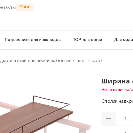
Блог
онтакты
Подъемники для инвалидов
ТСР для детей
Для мед
дкроватный для лежачих больных, цвет - орех
Ширина 
Нет в наличии
А
Столик надкро