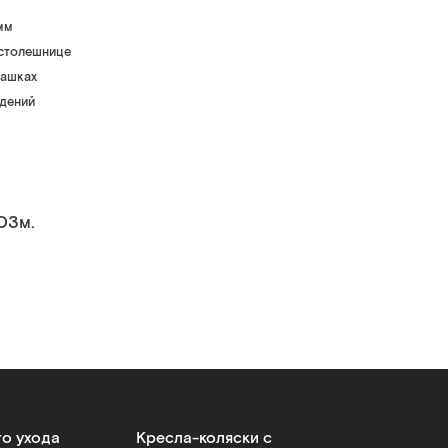
мм
 столешнице
рашках
ждений
.03м.
го ухода
Кресла-коляски с