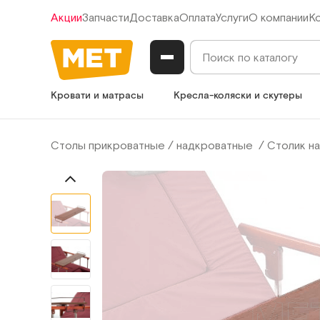
Акции
Запчасти
Доставка
Оплата
Услуги
О компании
К
Кровати и матрасы
Кресла-коляски и скутеры
Столы прикроватные / надкроватные
Столик на