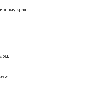
линному краю.
.95м.
иям: