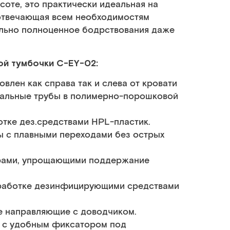
оте, это практически идеальная на
 отвечающая всем необходимостям
льно полноценное бодрствования даже
ой тумбочки C-EY-02:
овлен как справа так и слева от кровати
тальные трубы в полимерно-порошковой
тке дез.средствами HPL-пластик.
ы с плавными переходами без острых
рами, упрощающими поддержание
бработке дезинфицирующими средствами
е направляющие с доводчиком.
а с удобным фиксатором под