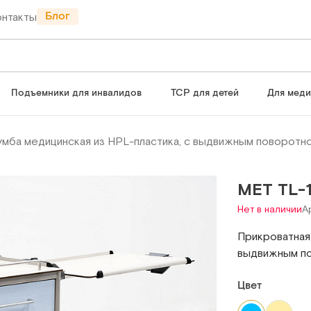
Блог
онтакты
Подъемники для инвалидов
ТСР для детей
Для мед
умба медицинская из HPL-пластика, с выдвижным поворотн
МЕТ TL-
Нет в наличии
А
Прикроватная 
выдвижным п
Цвет