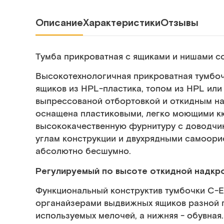
Описание
Характеристики
Отзывы
Тумба прикроватная с ящиками и нишами с
Высокотехнологичная прикроватная тумбо
ящиков из HPL-пластика, топом из HPL ил
выпрессованой отбортовкой и откидным н
оснащена пластиковыми, легко моющими к
высококачественную фурнитуру с доводчи
углам конструкции и двухрядными самоор
абсолютно бесшумно.
Регулируемый по высоте откидной надкро
Функциональный конструктив тумбочки C-E
органайзерами выдвижных ящиков разной гл
используемых мелочей, а нижняя - обувная