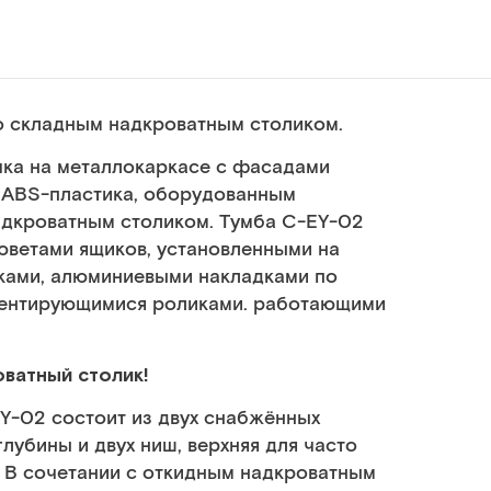
о складным надкроватным столиком.
чка на металлокаркасе с фасадами
и АВS-пластика, оборудованным
адкроватным столиком. Тумба C-EY-02
юветами ящиков, установленными на
ками, алюминиевыми накладками по
иентирующимися роликами. работающими
ватный столик!
Y-02 состоит из двух снабжённых
убины и двух ниш, верхняя для часто
. В сочетании с откидным надкроватным