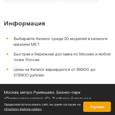
Информация
Выбирайте Каталог среди 20 моделей в каталоге
магазина МЕТ.
Быстрая и бережная доставка по Москве и любой
точке России.
Цены на Каталог варьируются от 59900 до
279900 рублей.
Москва, метро Румянцево, Бизнес‑парк
«Румянцево»,
корпус «Г», 11 офисный подъезд,
офис 521Г
Продолжая использовать сайт, вы даете согласие на
Хорошо
обработку файлов cookies