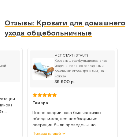
Отзывы: Кровати для домашнего
ухода общебольничные
MET СТАУТ (STAUT)
Кровать двух-функциональная
цией
медицинская, со складными
боковыми ограждениями, на
ножках
39 900 р.
уатации.
Тамара
пинок)
дь,
После аварии папа был частично
ции.
обездвижен, все необходимые
гко.
операции были проведены, но
.
процесс восстановления предстоял
Показать ещё
гион
небыстрый. Поэтому для удобства