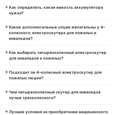
Как определить, какая емкость аккумулятора
нужна?
Какие дополнительные опции желательны у 4-
колесного электроскутера для пожилых и
инвалидов?
MET SUPERIOR 800
Как выбирать четырехколесный электроскутер
для инвалидов и пожилых?
Электрическое кресло-коляска скутер c крышей для
инвалидов и пожилых людей
Подходит ли 4-колесный электроскутер для
Арт.
20252
Под заказ
пожилых людей?
Сообщить о поступлении
Чем четырехколесный скутер для инвалидов
лучше трехколесного?
Сравнить
Лучшие условия на приобретение медицинского