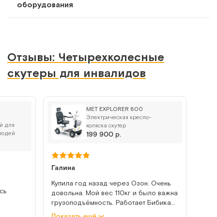
оборудования
СФР
MET EXPLORER 250
Отзывы: Четырехколесные
Электрическая кресло-коляска скутер для инвалидов и
пожилых людей
скутеры для инвалидов
Арт.
17437
Под заказ
MET EXPLORER 800
Сообщить о поступлении
Электрическая кресло-
й для
коляска скутер
людей
199 900 р.
Сравнить
Галина
Купила год назад через Озон. Очень
сь
довольна. Мой вес 110кг и было важна
грузоподъёмность. Работает Бибика
Vermeiren Ceres 3
без нареканий. Полностью
Показать ещё