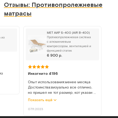
Отзывы: Противопролежневые
матрасы
MET АИР Б-400 (AIR B-400)
Противопролежневая система
 из
с алюминиевым
компрессором, вентиляцией и
функцией статик
6 900 р.
из
Инкогнито 4196
Опыт использования:менее месяца
Достоинства:визуально все отлично,
но пришел не тот размер, кот указан
Недостатки:Пришел матрас
Показать ещё
неправильного размера, теперь нужно
возвращать
07.11.2023