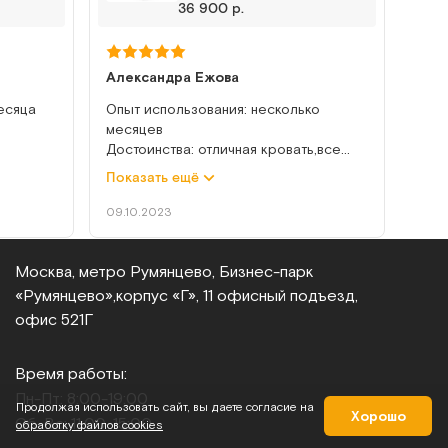
36 900 р.
Александра Ежова
месяца
Опыт использования: несколько
месяцев
Достоинства: отличная кровать,все
о не
механизмы рабочие
Показать ещё
Недостатки: нет
ции по
Комментарий: все хорошо
09.10.2023
Москва, метро Румянцево, Бизнес‑парк
«Румянцево»,
корпус «Г», 11 офисный подъезд,
офис 521Г
Время работы:
Пн-Пт: 8:00-19:00
Продолжая использовать сайт, вы даете согласие на
Хорошо
Сб-Вс: 11:00-15:00
обработку файлов cookies