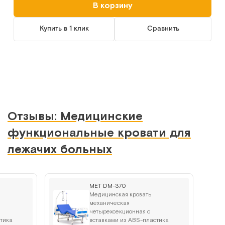
В корзину
Купить в 1 клик
Сравнить
Отзывы: Медицинские
функциональные кровати для
лежачих больных
MET DM-370
Медицинская кровать
механическая
четырехсекционная с
тика
вставками из ABS-пластика