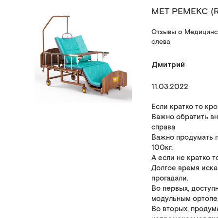
МЕТ РЕМЕКС (
Отзывы о Медицинск
слева
Дмитрий
11.03.2022
Если кратко то кро
Важно обратить вн
справа
Важно продумать п
100кг.
А если не кратко то.
Долгое время иска
прогадали.
Во первых, доступ
модульным ортопед
Во вторых, продум