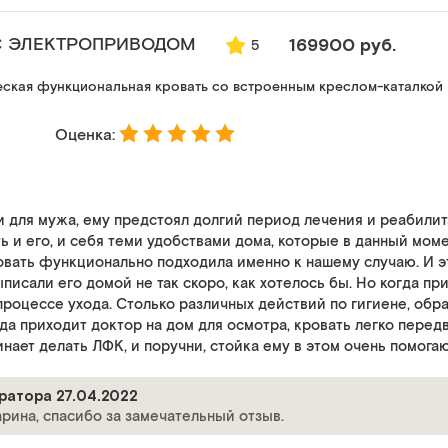
 С ЭЛЕКТРОПРИВОДОМ
169900 руб.
5
еская функциональная кровать со встроенным креслом-каталкой
Оценка:
 для мужа, ему предстоял долгий период лечения и реабили
ь и его, и себя теми удобствами дома, которые в данный мом
овать функционально подходила именно к нашему случаю. И эт
писали его домой не так скоро, как хотелось бы. Но когда пр
процессе ухода. Столько различных действий по гигиене, обра
гда приходит доктор на дом для осмотра, кровать легко передв
ает делать ЛФК, и поручни, стойка ему в этом очень помогают
ратора 27.04.2022
рина, спасибо за замечательный отзыв.