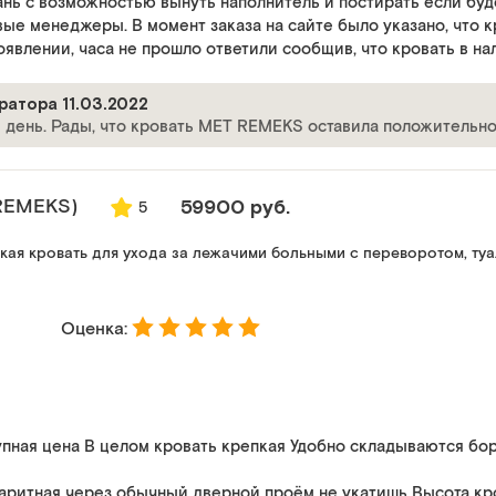
нь с возможностью вынуть наполнитель и постирать если буд
ые менеджеры. В момент заказа на сайте было указано, что кр
оявлении, часа не прошло ответили сообщив, что кровать в н
ратора 11.03.2022
 день. Рады, что кровать MET REMEKS оставила положительное
REMEKS)
59900 руб.
5
ая кровать для ухода за лежачими больными с переворотом, ту
Оценка:
пная цена В целом кровать крепкая Удобно складываются бо
аритная через обычный дверной проём не укатишь Высота кр