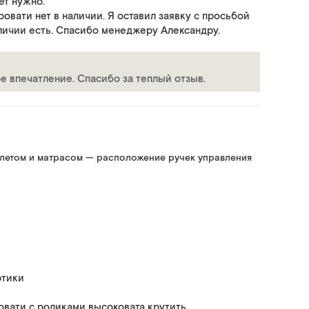
ет нужно.
овати нет в наличии. Я оставил заявку с просьбой
аличии есть. Спасибо менеджеру Александру.
 впечатление. Спасибо за теплый отзыв.
алетом и матрасом — расположение ручек управления
ртики
овати с роликами высоковата крутить