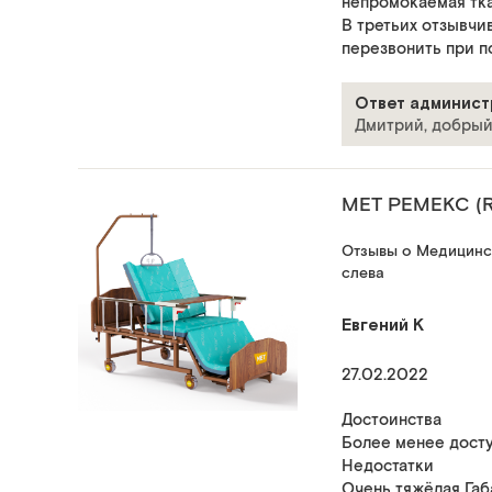
непромокаемая тка
В третьих отзывчив
перезвонить при п
Ответ админист
Дмитрий, добрый
МЕТ РЕМЕКС (
Отзывы о Медицинск
слева
Евгений К
27.02.2022
Достоинства
Более менее досту
Недостатки
Очень тяжёлая Габ